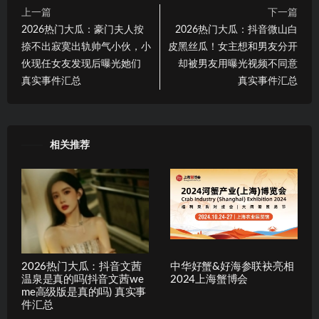
上一篇
下一篇
2026热门大瓜：豪门夫人按
2026热门大瓜：抖音微山白
捺不出寂寞出轨帅气小伙，小
皮黑丝瓜！女主想和男友分开
伙现任女友发现后曝光她们
却被男友用曝光视频不同意
真实事件汇总
真实事件汇总
相关推荐
2026热门大瓜：抖音文茜
中华好蟹&好海参联袂亮相
温泉是真的吗(抖音文茜we
2024上海蟹博会
me高级版是真的吗) 真实事
件汇总