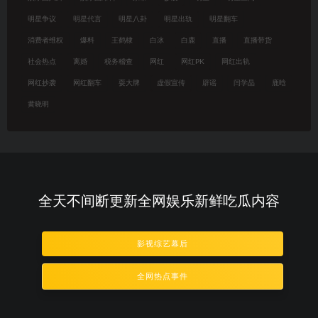
明星争议
明星代言
明星八卦
明星出轨
明星翻车
消费者维权
爆料
王鹤棣
白冰
白鹿
直播
直播带货
社会热点
离婚
税务稽查
网红
网红PK
网红出轨
网红抄袭
网红翻车
耍大牌
虚假宣传
辟谣
闫学晶
鹿晗
黄晓明
全天不间断更新全网娱乐新鲜吃瓜内容
影视综艺幕后
全网热点事件