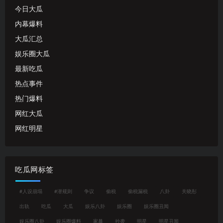
今日大瓜
内幕爆料
大瓜汇总
娱乐圈大瓜
最新吃瓜
热点事件
热门爆料
网红大瓜
网红明星
吃瓜网标签
#人设崩塌
#潜规则
争议
偷税
偷税漏税
八卦
关晓彤
出轨
吃瓜
大瓜
娱乐八卦
娱乐圈
娱乐圈丑闻
娱乐圈八卦
娱乐圈爆料
家暴
抄袭
明星
明星丑闻