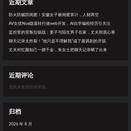
近期文章
防火防贼防闺蜜！安徽女子被闺蜜算计，人财两空
AV女优Noa隐退转行做web开发，AI自学编程经历引关注
监控里的背叛拉锯战：妻子与陌生男子在家，丈夫彻底心寒
聊天记录太炸裂！”他只是不理解我”成了最讽刺的开脱
丈夫对红颜知己一掷千金，朱女士把聊天记录晒了出来
近期评论
您尚未收到任何评论。
归档
2026 年 8 月