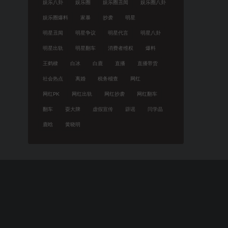
娱乐八卦
娱乐圈
娱乐圈丑闻
娱乐圈八卦
娱乐圈爆料
家暴
抄袭
明星
明星丑闻
明星争议
明星代言
明星八卦
明星出轨
明星翻车
消费者维权
爆料
王鹤棣
白冰
白鹿
直播
直播带货
社会热点
离婚
税务稽查
网红
网红PK
网红出轨
网红抄袭
网红翻车
翻车
耍大牌
虚假宣传
辟谣
闫学晶
鹿晗
黄晓明