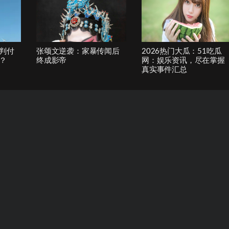
判付
张颂文逆袭：家暴传闻后
2026热门大瓜：51吃瓜
？
终成影帝
网：娱乐资讯，尽在掌握
真实事件汇总