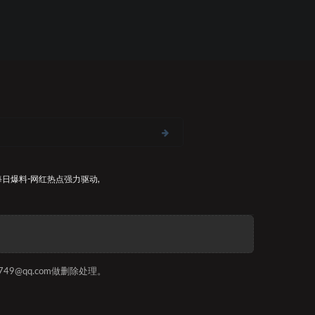
每日爆料-网红热点
强力驱动,
9@qq.com做删除处理。