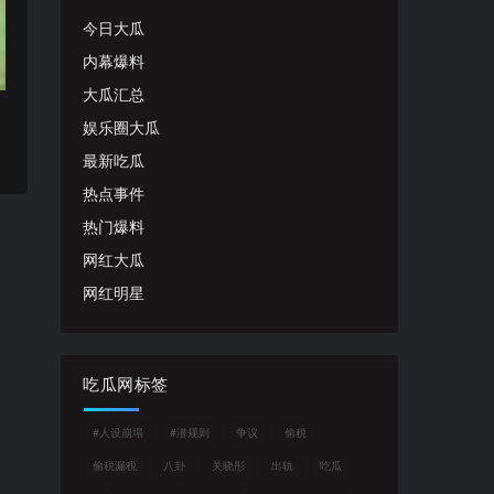
今日大瓜
内幕爆料
大瓜汇总
娱乐圈大瓜
最新吃瓜
热点事件
热门爆料
网红大瓜
网红明星
吃瓜网标签
#人设崩塌
#潜规则
争议
偷税
偷税漏税
八卦
关晓彤
出轨
吃瓜