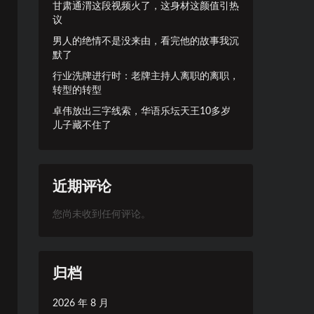
甘肃通渭这段视频火了，这身材这颜值引热
议
男人的绝情不是没来由，看完他的故事我沉
默了
行业洗牌进行时：老牌主持人离职的离职，
转型的转型
卓伟放出三字线索，华语乐坛天王10多岁
儿子藏不住了
近期评论
您尚未收到任何评论。
归档
2026 年 8 月