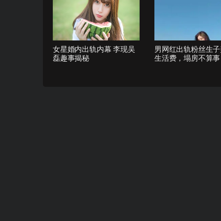
女星婚内出轨内幕 李现吴
男网红出轨粉丝生子
磊趣事揭秘
生活费，塌房不算事