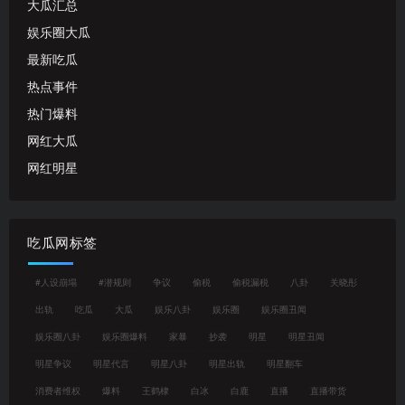
大瓜汇总
娱乐圈大瓜
最新吃瓜
热点事件
热门爆料
网红大瓜
网红明星
吃瓜网标签
#人设崩塌
#潜规则
争议
偷税
偷税漏税
八卦
关晓彤
出轨
吃瓜
大瓜
娱乐八卦
娱乐圈
娱乐圈丑闻
娱乐圈八卦
娱乐圈爆料
家暴
抄袭
明星
明星丑闻
明星争议
明星代言
明星八卦
明星出轨
明星翻车
消费者维权
爆料
王鹤棣
白冰
白鹿
直播
直播带货