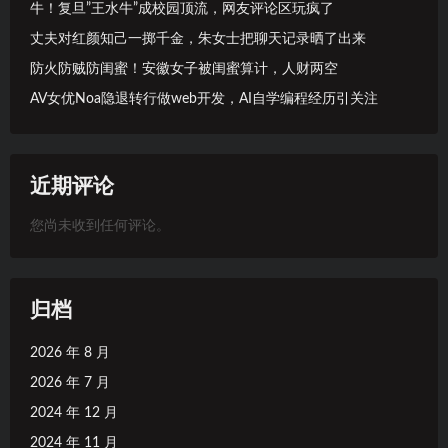
牛！复旦”王水牛”成校园顶流，网友评论区玩疯了
丈夫对红颜知己一掷千金，朱女士把聊天记录晒了出来
防火防贼防闺蜜！安徽女子被闺蜜算计，人财两空
AV女优Noa隐退转行做web开发，AI自学编程经历引关注
近期评论
您尚未收到任何评论。
归档
2026 年 8 月
2026 年 7 月
2024 年 12 月
2024 年 11 月