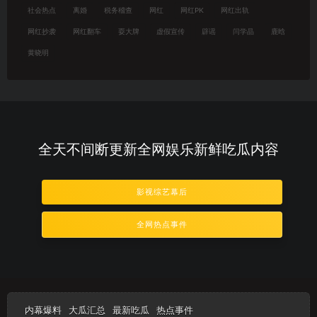
社会热点
离婚
税务稽查
网红
网红PK
网红出轨
网红抄袭
网红翻车
耍大牌
虚假宣传
辟谣
闫学晶
鹿晗
黄晓明
全天不间断更新全网娱乐新鲜吃瓜内容
影视综艺幕后
全网热点事件
内幕爆料
大瓜汇总
最新吃瓜
热点事件