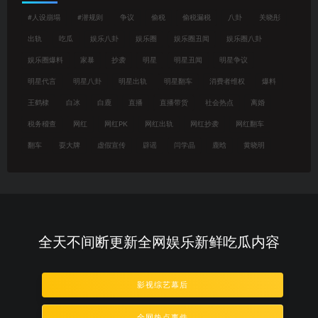
#人设崩塌
#潜规则
争议
偷税
偷税漏税
八卦
关晓彤
出轨
吃瓜
娱乐八卦
娱乐圈
娱乐圈丑闻
娱乐圈八卦
娱乐圈爆料
家暴
抄袭
明星
明星丑闻
明星争议
明星代言
明星八卦
明星出轨
明星翻车
消费者维权
爆料
王鹤棣
白冰
白鹿
直播
直播带货
社会热点
离婚
税务稽查
网红
网红PK
网红出轨
网红抄袭
网红翻车
翻车
耍大牌
虚假宣传
辟谣
闫学晶
鹿晗
黄晓明
全天不间断更新全网娱乐新鲜吃瓜内容
影视综艺幕后
全网热点事件