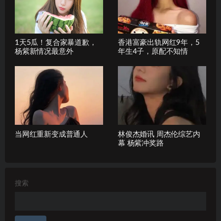
1天5瓜！复合家暴道歉，
香港富豪出轨网红9年，5
杨紫新情况最意外
年生4子，原配不知情
当网红重新变成普通人
林俊杰婚讯 周杰伦综艺内
幕 杨紫冲奖路
搜索