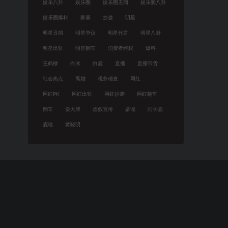
娱乐八卦
娱乐圈
娱乐圈丑闻
娱乐圈八卦
娱乐圈爆料
家暴
抄袭
明星
明星丑闻
明星争议
明星代言
明星八卦
明星出轨
明星翻车
消费者维权
爆料
王鹤棣
白冰
白鹿
直播
直播带货
社会热点
离婚
税务稽查
网红
网红PK
网红出轨
网红抄袭
网红翻车
翻车
耍大牌
虚假宣传
辟谣
闫学晶
鹿晗
黄晓明