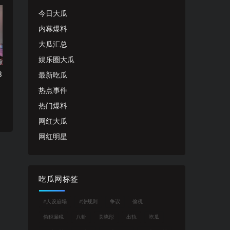
今日大瓜
内幕爆料
大瓜汇总
娱乐圈大瓜
3
最新吃瓜
热点事件
热门爆料
网红大瓜
网红明星
吃瓜网标签
#人设崩塌
#潜规则
争议
偷税
偷税漏税
八卦
关晓彤
出轨
吃瓜