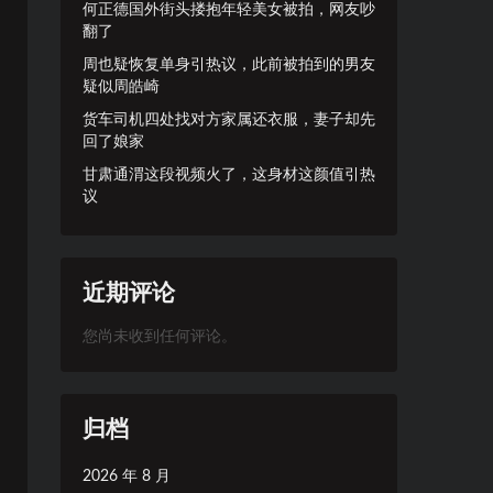
何正德国外街头搂抱年轻美女被拍，网友吵
翻了
周也疑恢复单身引热议，此前被拍到的男友
疑似周皓崎
货车司机四处找对方家属还衣服，妻子却先
回了娘家
甘肃通渭这段视频火了，这身材这颜值引热
议
近期评论
您尚未收到任何评论。
归档
2026 年 8 月