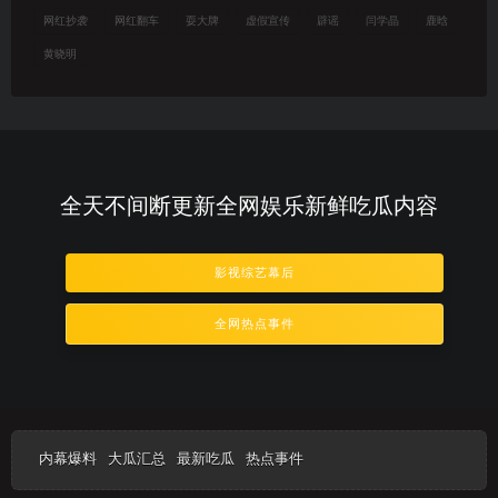
网红抄袭
网红翻车
耍大牌
虚假宣传
辟谣
闫学晶
鹿晗
黄晓明
全天不间断更新全网娱乐新鲜吃瓜内容
影视综艺幕后
全网热点事件
内幕爆料
大瓜汇总
最新吃瓜
热点事件