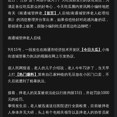
近日，“江苏”这个词似乎成为了广大吃瓜群众们的议论焦点；为
满足各位吃瓜群众的好奇心，今天吃瓜圈内资讯网小编特地把
有关《南通城管摔老
【首页】
人后续(南通城管摔老人处理结
果)》的消息整理并分享出来，如果你也恰好对此感兴趣的话，
那就请拿上板凳，跟随小编到吃瓜群里边吃边聊吧！
南通城管摔老人后续
9月15号，一段发生在南通市经济技术开发区
【今日大瓜】
小海
街道城管暴力执法的视频在网上引发热议。
据人民网报道，老人的儿子介绍说，老人今年72岁了，当天早
上打
【热门爆料】
算将自己家种植的毛豆放在小区门口卖，不
久后就遭到了粗暴执法。
接着，摔老人的吴某被依法处以行政拘留15日，并处罚款1000
元的处罚。
事情发生后，老人被迅速送往医院进行全面检查，目前被摔老
人身体并无大碍，头上有个包相关领导以及摔老人的协管员家