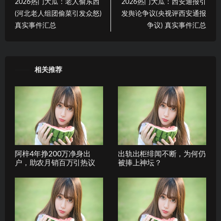
2026热门大瓜：老人偷东西
2026热门大瓜：西安通报引
(河北老人组团偷菜引发众怒)
发舆论争议(央视评西安通报
真实事件汇总
争议) 真实事件汇总
相关推荐
阿梓4年挣200万净身出
出轨出柜绯闻不断，为何仍
户，助农月销百万引热议
被捧上神坛？