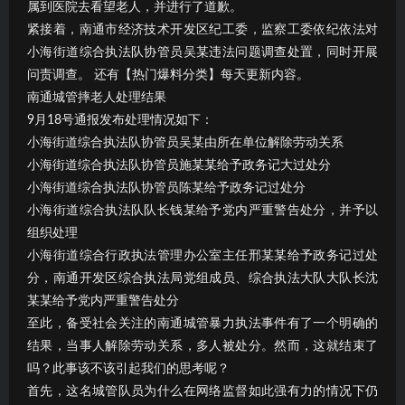
属到医院去看望老人，并进行了道歉。
紧接着，南通市经济技术开发区纪工委，监察工委依纪依法对
小海街道综合执法队协管员吴某违法问题调查处置，同时开展
问责调查。 还有【热门爆料分类】每天更新内容。
南通城管摔老人处理结果
9月18号通报发布处理情况如下：
小海街道综合执法队协管员吴某由所在单位解除劳动关系
小海街道综合执法队协管员施某某给予政务记大过处分
小海街道综合执法队协管员陈某给予政务记过处分
小海街道综合执法队队长钱某给予党内严重警告处分，并予以
组织处理
小海街道综合行政执法管理办公室主任邢某某给予政务记过处
分，南通开发区综合执法局党组成员、综合执法大队大队长沈
某某给予党内严重警告处分
至此，备受社会关注的南通城管暴力执法事件有了一个明确的
结果，当事人解除劳动关系，多人被处分。然而，这就结束了
吗？此事该不该引起我们的思考呢？
首先，这名城管队员为什么在网络监督如此强有力的情况下仍