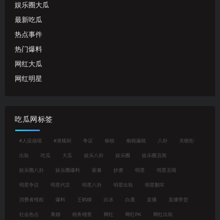
娱乐圈大瓜
最新吃瓜
热点事件
热门爆料
网红大瓜
网红明星
吃瓜网标签
#人设崩塌
#潜规则
争议
偷税
偷税漏税
八卦
关晓彤
出轨
吃瓜
大瓜
娱乐八卦
娱乐圈
娱乐圈丑闻
娱乐圈八卦
娱乐圈爆料
家暴
抄袭
明星
明星丑闻
明星争议
明星代言
明星八卦
明星出轨
明星翻车
消费者维权
爆料
王鹤棣
白冰
白鹿
直播
直播带货
社会热点
离婚
税务稽查
网红
网红PK
网红出轨