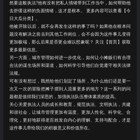
然要这般执法?他有没有把私人情绪带到工作当中，如何帮助他
去舒缓这样的负面情绪，这才是根本。 更多内容可以查看【今
日大瓜分类】。
他被开除以后，就不会再发生这样的事了吗？如果他在根本问
题没有解决之前去到其他工作岗位，会不会因为这件事儿变得
更加极端，那么后果是否更会难以想象呢？ 关注【首页】获取
更多最新信息。
另一方面，城市管理如何进一步优化，如何让小摊贩们有合理
合法的谋生场所和渠道，如何科学引导他们自觉遵守相关法律
法规。
可有没有想过，既然给他们划定了场所，为什么他们还是要一
次又一次的冒险把摊子摆到人流量更多的地方？这一系列的问
题都是值得我们深思的，加强执法队伍整体素质的提高。
关心关爱执法人员的成长和教育，规范执法、文明执法，共建
和谐社会，让城市管理更加有温度、更加人性化、科学化、合
理化，更好地获得老百姓发自内心的理解、支持与配合，才是
这件事儿带给我们的积极意义和价值所在。