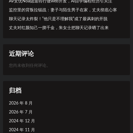
AV女优Noa隐退转行做web开发，AI自学编程经历引关注
监控里的背叛拉锯战：妻子与陌生男子在家，丈夫彻底心寒
聊天记录太炸裂！”他只是不理解我”成了最讽刺的开脱
丈夫对红颜知己一掷千金，朱女士把聊天记录晒了出来
近期评论
您尚未收到任何评论。
归档
2026 年 8 月
2026 年 7 月
2024 年 12 月
2024 年 11 月