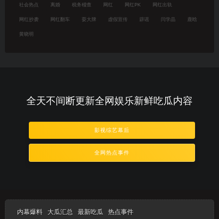
社会热点
离婚
税务稽查
网红
网红PK
网红出轨
网红抄袭
网红翻车
耍大牌
虚假宣传
辟谣
闫学晶
鹿晗
黄晓明
全天不间断更新全网娱乐新鲜吃瓜内容
影视综艺幕后
全网热点事件
内幕爆料
大瓜汇总
最新吃瓜
热点事件