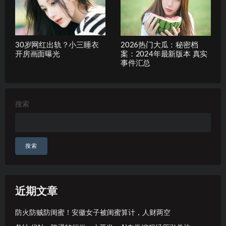
30岁网红出轨？小三睡衣
2026热门大瓜：秘密档
开房画面曝光
案：2024年最新版本 真实
事件汇总
搜索
搜索
近期文章
防火防贼防闺蜜！安徽女子被闺蜜算计，人财两空