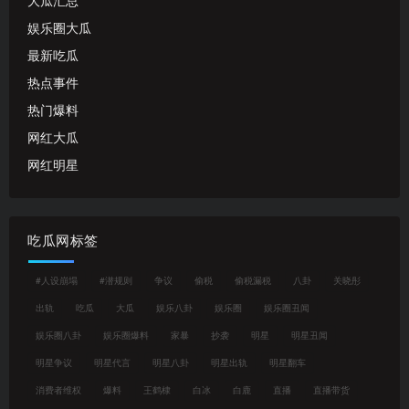
大瓜汇总
娱乐圈大瓜
最新吃瓜
热点事件
热门爆料
网红大瓜
网红明星
吃瓜网标签
#人设崩塌
#潜规则
争议
偷税
偷税漏税
八卦
关晓彤
出轨
吃瓜
大瓜
娱乐八卦
娱乐圈
娱乐圈丑闻
娱乐圈八卦
娱乐圈爆料
家暴
抄袭
明星
明星丑闻
明星争议
明星代言
明星八卦
明星出轨
明星翻车
消费者维权
爆料
王鹤棣
白冰
白鹿
直播
直播带货