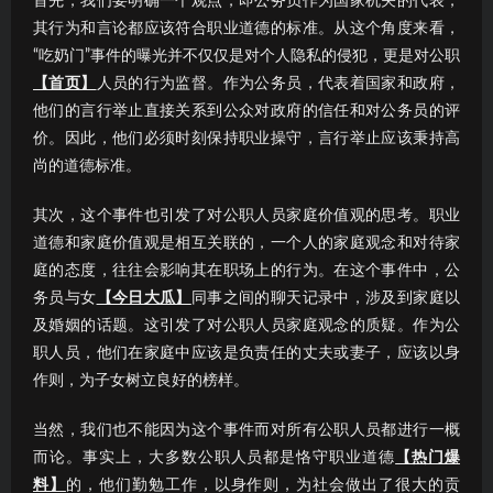
首先，我们要明确一个观点，即公务员作为国家机关的代表，
其行为和言论都应该符合职业道德的标准。从这个角度来看，
“吃奶门”事件的曝光并不仅仅是对个人隐私的侵犯，更是对公职
【首页】
人员的行为监督。作为公务员，代表着国家和政府，
他们的言行举止直接关系到公众对政府的信任和对公务员的评
价。因此，他们必须时刻保持职业操守，言行举止应该秉持高
尚的道德标准。
其次，这个事件也引发了对公职人员家庭价值观的思考。职业
道德和家庭价值观是相互关联的，一个人的家庭观念和对待家
庭的态度，往往会影响其在职场上的行为。在这个事件中，公
务员与女
【今日大瓜】
同事之间的聊天记录中，涉及到家庭以
及婚姻的话题。这引发了对公职人员家庭观念的质疑。作为公
职人员，他们在家庭中应该是负责任的丈夫或妻子，应该以身
作则，为子女树立良好的榜样。
当然，我们也不能因为这个事件而对所有公职人员都进行一概
而论。事实上，大多数公职人员都是恪守职业道德
【热门爆
料】
的，他们勤勉工作，以身作则，为社会做出了很大的贡