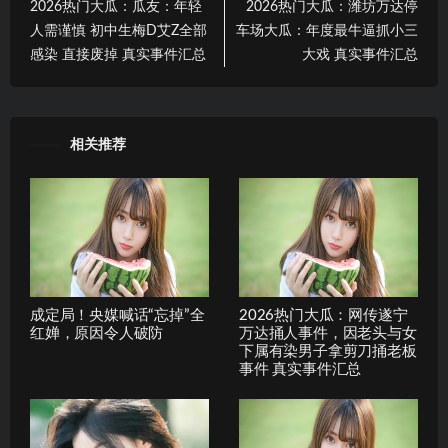
2026热门大瓜：瓜友：年轻
2026热门大瓜：潍坊万达停
人需谨慎 初中生梅D艾Z全部
车场大瓜：年度最牛逼抓小三
感染 直接废掉 真实事件汇总
大戏 真实事件汇总
相关推荐
成定局！央媒喊话“忘掉”全
2026热门大瓜：网传遂宁
红婵，原因令人破防
万达捅人事件，因老头与女
下属有染男子拿剪刀捅老板
事件 真实事件汇总