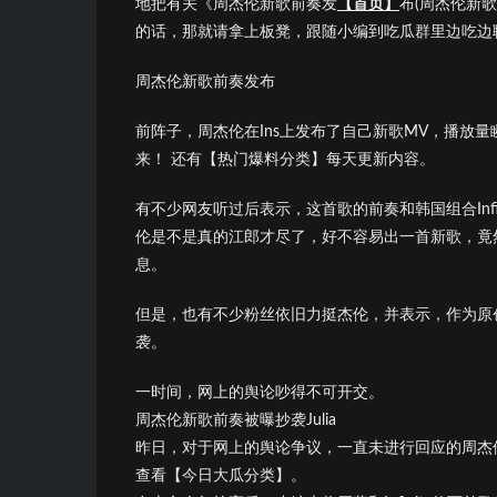
地把有关《周杰伦新歌前奏发
【首页】
布(周杰伦新歌
的话，那就请拿上板凳，跟随小编到吃瓜群里边吃边
周杰伦新歌前奏发布
前阵子，周杰伦在Ins上发布了自己新歌MV，播放
来！ 还有【热门爆料分类】每天更新内容。
有不少网友听过后表示，这首歌的前奏和韩国组合Infi
伦是不是真的江郎才尽了，好不容易出一首新歌，竟然还有 
息。
但是，也有不少粉丝依旧力挺杰伦，并表示，作为原
袭。
一时间，网上的舆论吵得不可开交。
周杰伦新歌前奏被曝抄袭Julia
昨日，对于网上的舆论争议，一直未进行回应的周杰
查看【今日大瓜分类】。