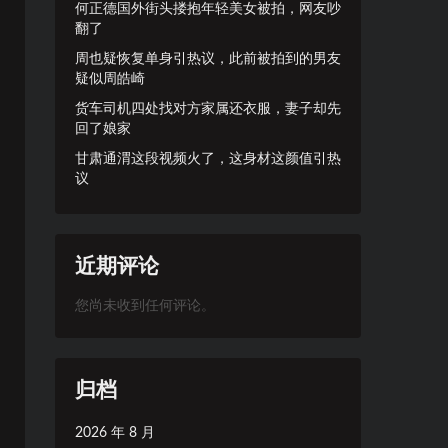
何正德国外街头搂抱年轻美女被拍，网友吵
翻了
周也疑恢复单身引热议，此前被拍到的男友
疑似周皓崎
货车司机四处找对方家属还衣服，妻子却先
回了娘家
甘肃通渭这段视频火了，这身材这颜值引热
议
近期评论
您尚未收到任何评论。
归档
2026 年 8 月