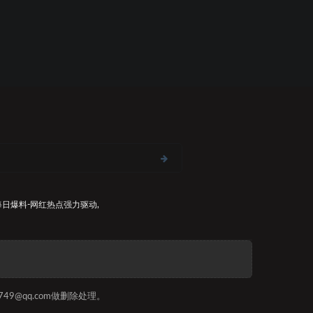
每日爆料-网红热点
强力驱动,
9@qq.com做删除处理。