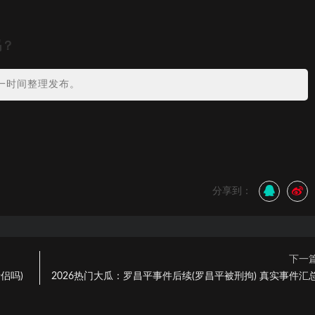
吗？
一时间整理发布。
分享到：
下一
侣吗)
2026热门大瓜：罗昌平事件后续(罗昌平被刑拘) 真实事件汇