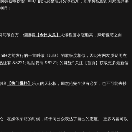
前奏被曝抄袭Julia)》的消息整理并分享出来，如果你也恰好对此感兴趣
聊吧！
量瞬间破百万，但随着
【今日大瓜】
火爆程度水涨船高，麻烦也随之而
nite之前发行的一首叫做《Julia》的歌极度相似，因此有网友质疑周杰
&8221; 粘贴复制 &8221; 的嫌疑? 关注【首页】获取更多最新信
创音
【热门爆料】
乐人的天花板，周杰伦完全没有必要，也不可能去抄
伦，在媒体采访的时候，终于向公众表达了自己的态度。 更多内容可以