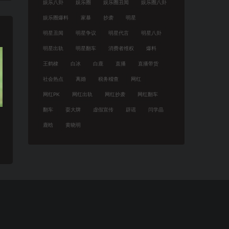
娱乐八卦
娱乐圈
娱乐圈丑闻
娱乐圈八卦
娱乐圈爆料
家暴
抄袭
明星
明星丑闻
明星争议
明星代言
明星八卦
明星出轨
明星翻车
消费者维权
爆料
王鹤棣
白冰
白鹿
直播
直播带货
社会热点
离婚
税务稽查
网红
网红PK
网红出轨
网红抄袭
网红翻车
翻车
耍大牌
虚假宣传
辟谣
闫学晶
鹿晗
黄晓明