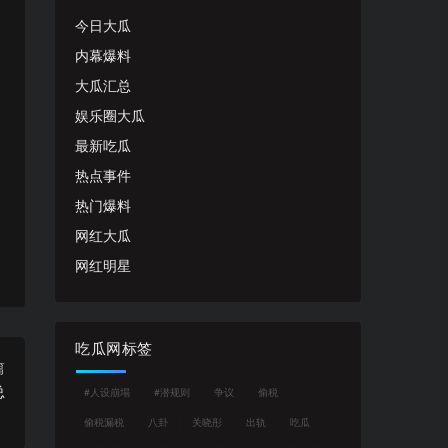
今日大瓜
内幕爆料
大瓜汇总
娱乐圈大瓜
最新吃瓜
热点事件
热门爆料
网红大瓜
网红明星
吃瓜网标签
篇
总
#人设崩塌
#潜规则
争议
偷税
偷税漏税
八卦
关晓彤
出轨
吃瓜