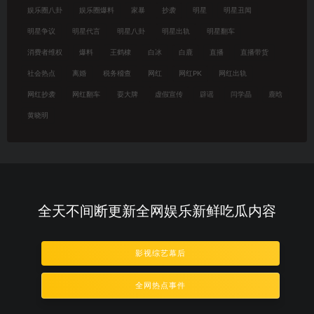
娱乐圈八卦
娱乐圈爆料
家暴
抄袭
明星
明星丑闻
明星争议
明星代言
明星八卦
明星出轨
明星翻车
消费者维权
爆料
王鹤棣
白冰
白鹿
直播
直播带货
社会热点
离婚
税务稽查
网红
网红PK
网红出轨
网红抄袭
网红翻车
耍大牌
虚假宣传
辟谣
闫学晶
鹿晗
黄晓明
全天不间断更新全网娱乐新鲜吃瓜内容
影视综艺幕后
全网热点事件