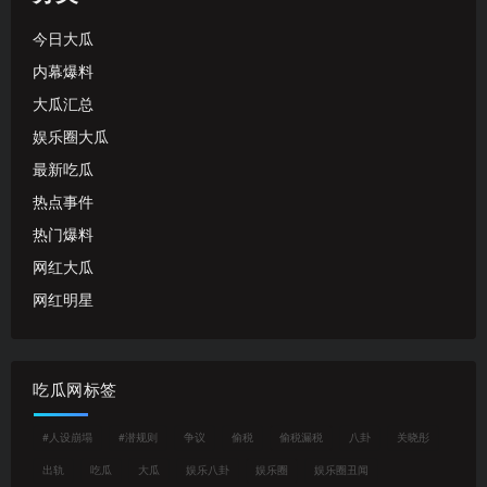
今日大瓜
内幕爆料
大瓜汇总
娱乐圈大瓜
最新吃瓜
热点事件
热门爆料
网红大瓜
网红明星
吃瓜网标签
#人设崩塌
#潜规则
争议
偷税
偷税漏税
八卦
关晓彤
出轨
吃瓜
大瓜
娱乐八卦
娱乐圈
娱乐圈丑闻