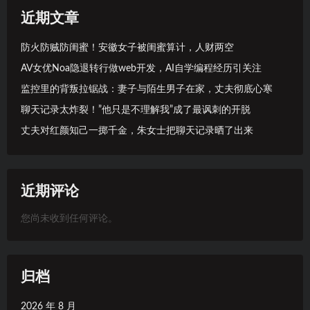
近期文章
防火防贼防闺蜜！安徽女子被闺蜜算计，人财两空
AV女优Noa隐退转行做web开发，AI自学编程经历引关注
监控里的背叛拉锯战：妻子与陌生男子在家，丈夫彻底心寒
聊天记录太炸裂！”他只是不理解我”成了最讽刺的开脱
丈夫对红颜知己一掷千金，朱女士把聊天记录晒了出来
近期评论
您尚未收到任何评论。
归档
2026 年 8 月