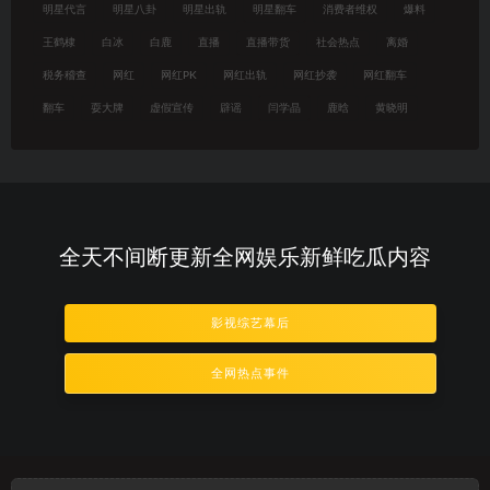
明星代言
明星八卦
明星出轨
明星翻车
消费者维权
爆料
王鹤棣
白冰
白鹿
直播
直播带货
社会热点
离婚
税务稽查
网红
网红PK
网红出轨
网红抄袭
网红翻车
翻车
耍大牌
虚假宣传
辟谣
闫学晶
鹿晗
黄晓明
全天不间断更新全网娱乐新鲜吃瓜内容
影视综艺幕后
全网热点事件