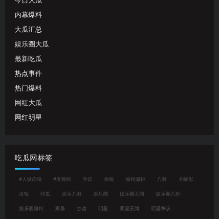
今日大瓜
内幕爆料
大瓜汇总
娱乐圈大瓜
最新吃瓜
热点事件
热门爆料
网红大瓜
网红明星
吃瓜网标签
#人设崩塌
#潜规则
争议
偷税
偷税漏税
八卦
关晓彤
出轨
吃瓜
娱乐八卦
娱乐圈
娱乐圈丑闻
娱乐圈八卦
娱乐圈爆料
家暴
抄袭
明星
明星丑闻
明星争议