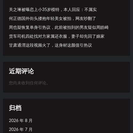
关之琳被曝恋上小35岁模特，本人回应：不属实
何正德国外街头搂抱年轻美女被拍，网友吵翻了
周也疑恢复单身引热议，此前被拍到的男友疑似周皓崎
货车司机四处找对方家属还衣服，妻子却先回了娘家
甘肃通渭这段视频火了，这身材这颜值引热议
近期评论
您尚未收到任何评论。
归档
2026 年 8 月
2026 年 7 月