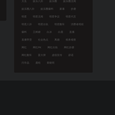
大瓜
娱乐八卦
娱乐圈
娱乐圈丑闻
娱乐圈八卦
娱乐圈爆料
家暴
抄袭
明星
明星丑闻
明星争议
明星代言
明星八卦
明星出轨
明星翻车
消费者维权
爆料
王鹤棣
白冰
白鹿
直播
直播带货
社会热点
离婚
税务稽查
网红
网红PK
网红出轨
网红抄袭
网红翻车
耍大牌
虚假宣传
辟谣
闫学晶
鹿晗
黄晓明