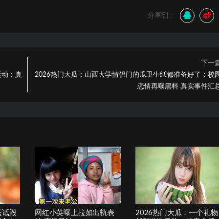
分享到：
下一
运动：真
2026热门大瓜：山西大学情侣门的瓜卫生纸都准备好了：校
恋情再曝黑料 真实事件汇
送诋毁
网红小英曝上拉如出轨表
2026热门大瓜：一个礼物