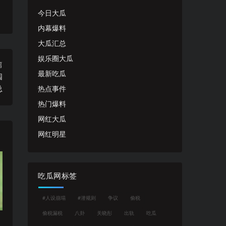
今日大瓜
内幕爆料
大瓜汇总
娱乐圈大瓜
篇
最新吃瓜
园
总
热点事件
热门爆料
网红大瓜
网红明星
吃瓜网标签
#人设崩塌
#潜规则
争议
偷税
偷税漏税
八卦
关晓彤
出轨
吃瓜