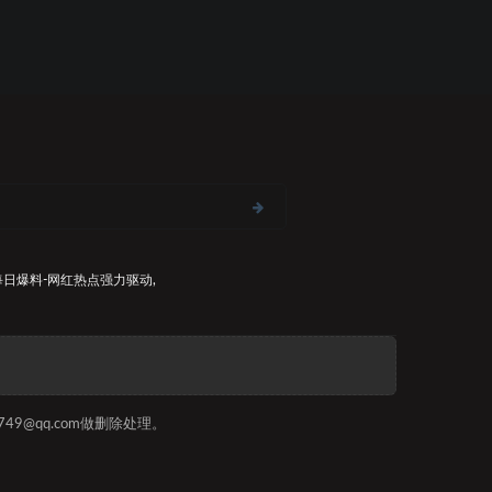
每日爆料-网红热点
强力驱动,
9@qq.com做删除处理。