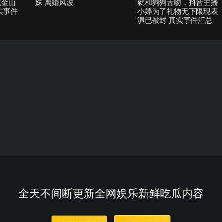
(金山
妹 离婚风波
就和狗狗舌吻，抖音主播
实事件
小婷为了礼物无下限现表
演已被封 真实事件汇总
全天不间断更新全网娱乐新鲜吃瓜内容