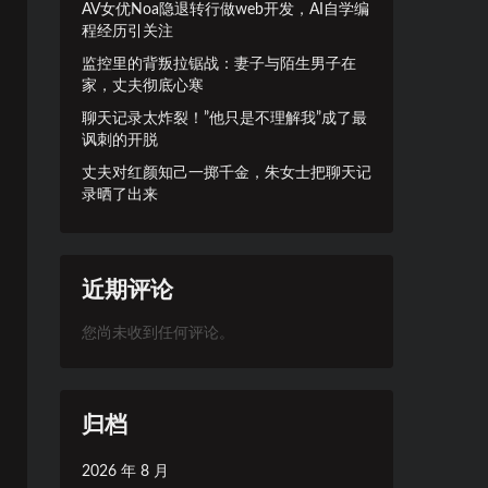
AV女优Noa隐退转行做web开发，AI自学编
程经历引关注
监控里的背叛拉锯战：妻子与陌生男子在
家，丈夫彻底心寒
聊天记录太炸裂！”他只是不理解我”成了最
讽刺的开脱
丈夫对红颜知己一掷千金，朱女士把聊天记
录晒了出来
近期评论
您尚未收到任何评论。
归档
2026 年 8 月