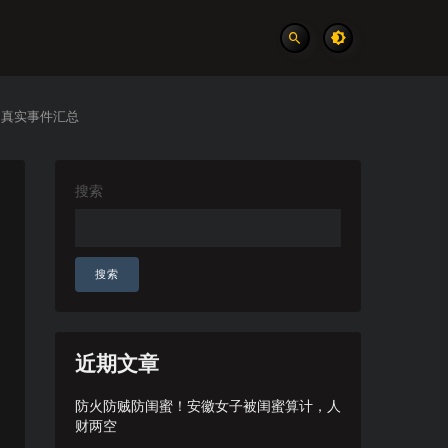
 真实事件汇总
搜索
搜索
近期文章
防火防贼防闺蜜！安徽女子被闺蜜算计，人
财两空