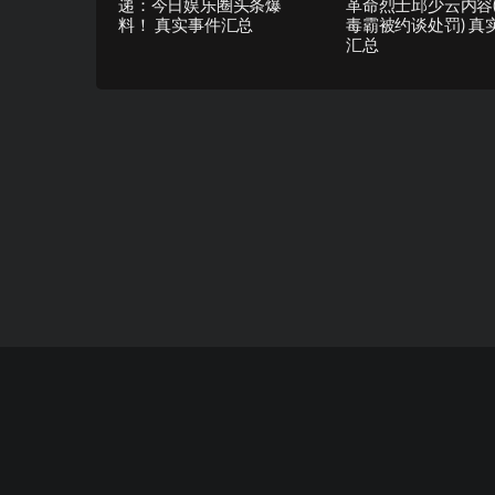
递：今日娱乐圈头条爆
革命烈士邱少云内容
料！ 真实事件汇总
毒霸被约谈处罚) 真
汇总