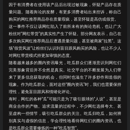
因于有消费者在使用该产品后出现过敏现象，怀疑产品存在质
量问题。随着舆论的发酵，有更多消费者站出来控诉，称自己
购买的网红推荐商品存在质量瑕疵，甚至怀疑是高仿或假货。
这一事件不仅让该网红陷入了前所未有的舆论危机，也让广大
粉丝对“网红带货”的真实性产生了怀疑。部分网友表示，自己在
多次购买网红推荐商品后遭遇质量问题，甚至被商家“拉黑”。这
场“假货风波”让粉丝们认识到盲目跟风购买的风险，也让不少人
对网红带货模式持更加审慎的态度。
随着越来越多的圈内资讯曝光，吃瓜群众们逐渐意识到网红们
完美形象背后并不全然是真实。社交平台的不断发展为人们带
来了更多信息获取的机会，但同时也滋生了许多炒作和造假的
现象。作为吃瓜群众，面对这些“圈内资讯”时，我们也需要保持
理性，避免盲目跟风和情绪化评论。
有时，网红的各种“瓜”可能只是为了吸引眼球的“人设”，甚至是
商业合作的产物。追求流量的过程中，不少网红选择夸大、甚
至虚构一些情节，吸引吃瓜群众的关注。吃瓜归吃瓜，如何辨
别真实与虚假的信息，学会理性地看待网红们的圈内资讯，也
是吃瓜群众需要修炼的一种“吃瓜智慧”。