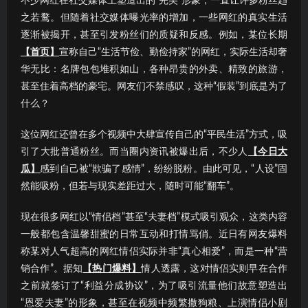
不少网红在社交媒体上塑造出的“完美”形象，一直让许多粉丝趋
之若鹜。但随着社交媒体曝光率的增加，一些网红的真实生活
逐渐被揭开，甚至引发粉丝们的质疑和反感。例如，某位长期
【首页】
宣称自己“生活节俭、勤俭持家”的网红，实际生活却奢
华无比：名牌包包堆积如山，各种昂贵的外卖、精致的旅游，
甚至住着高档的豪宅。网友们不禁感叹，这种“假装”到底是为了
什么？
这位网红还曾在多个视频中大肆宣传自己的“平民生活”方式，吸
引了大批普通粉丝。而当圈内资讯被爆出后，不少人
【今日大
瓜】
感到自己被“欺骗了感情”，纷纷脱粉。由此可见，“人设”固
然能吸粉，但若与现实差距过大，随时可能“翻车”。
现在很多网红以“情侣档”甚至“夫妻档”模式吸引观众，这类内容
一般都包含温馨甜蜜的日常互动和打情骂俏。近日有网友爆料
称某对人气超高的网红情侣实际并非“真心相爱”，而是一种“营
销合作”。据知
【热门爆料】
情人透露，这对情侣实则早在合作
之前就签订了“利益分成协议”，为了吸引流量他们故意塑造出
“恩爱夫妻”的形象，甚至在视频中频繁撒狗粮、上演情侣小剧