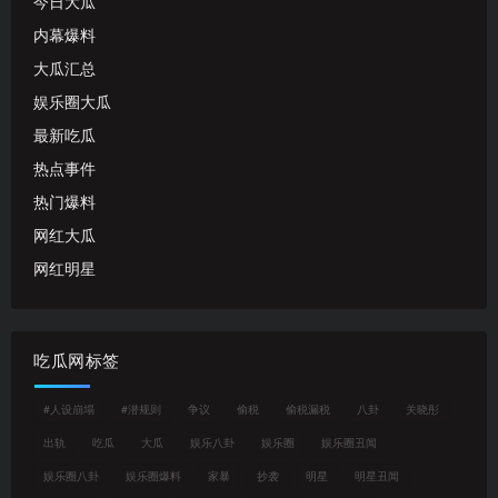
今日大瓜
内幕爆料
大瓜汇总
娱乐圈大瓜
最新吃瓜
热点事件
热门爆料
网红大瓜
网红明星
吃瓜网标签
#人设崩塌
#潜规则
争议
偷税
偷税漏税
八卦
关晓彤
出轨
吃瓜
大瓜
娱乐八卦
娱乐圈
娱乐圈丑闻
娱乐圈八卦
娱乐圈爆料
家暴
抄袭
明星
明星丑闻