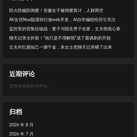
防火防贼防闺蜜！安徽女子被闺蜜算计，人财两空
AV女优Noa隐退转行做web开发，AI自学编程经历引关注
监控里的背叛拉锯战：妻子与陌生男子在家，丈夫彻底心寒
聊天记录太炸裂！”他只是不理解我”成了最讽刺的开脱
丈夫对红颜知己一掷千金，朱女士把聊天记录晒了出来
近期评论
您尚未收到任何评论。
归档
2026 年 8 月
2026 年 7 月