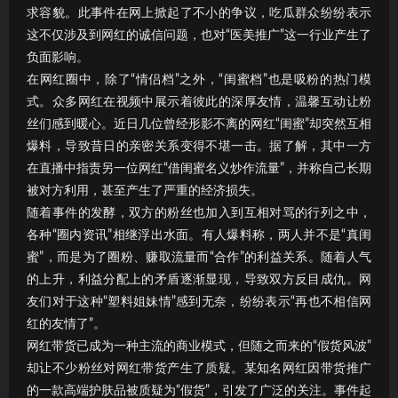
求容貌。此事件在网上掀起了不小的争议，吃瓜群众纷纷表示
这不仅涉及到网红的诚信问题，也对“医美推广”这一行业产生了
负面影响。
在网红圈中，除了“情侣档”之外，“闺蜜档”也是吸粉的热门模
式。众多网红在视频中展示着彼此的深厚友情，温馨互动让粉
丝们感到暖心。近日几位曾经形影不离的网红“闺蜜”却突然互相
爆料，导致昔日的亲密关系变得不堪一击。据了解，其中一方
在直播中指责另一位网红“借闺蜜名义炒作流量”，并称自己长期
被对方利用，甚至产生了严重的经济损失。
随着事件的发酵，双方的粉丝也加入到互相对骂的行列之中，
各种“圈内资讯”相继浮出水面。有人爆料称，两人并不是“真闺
蜜”，而是为了圈粉、赚取流量而“合作”的利益关系。随着人气
的上升，利益分配上的矛盾逐渐显现，导致双方反目成仇。网
友们对于这种“塑料姐妹情”感到无奈，纷纷表示“再也不相信网
红的友情了”。
网红带货已成为一种主流的商业模式，但随之而来的“假货风波”
却让不少粉丝对网红带货产生了质疑。某知名网红因带货推广
的一款高端护肤品被质疑为“假货”，引发了广泛的关注。事件起