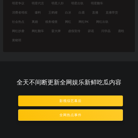
明星争议
明星代言
明星八卦
明星出轨
明星翻车
消费者维权
爆料
王鹤棣
白冰
白鹿
直播
直播带货
社会热点
离婚
税务稽查
网红
网红PK
网红出轨
网红抄袭
网红翻车
耍大牌
虚假宣传
辟谣
闫学晶
鹿晗
黄晓明
全天不间断更新全网娱乐新鲜吃瓜内容
影视综艺幕后
全网热点事件