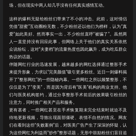
场，但在现实中两人却几乎没有任何真实感情互动。
这样的爆料无疑给粉丝们带来了不小的冲击。此前，这对情侣
凭借“甜蜜”互动圈粉无数，不少粉丝还以他们为榜样，认为“真
爱”如此美好。然而事实一出，不少粉丝直呼“被骗了”。虽然两
人一直坚持没有回应此事，但网络上关于他们的真实关系依然
众说纷纭，这对“夫妻档”的流量热度也因此飙升，成为吃瓜群众
热议的话题。
伴随网红行业的迅速发展，越来越多的网红选择通过整形手术
来提升形象，力求以“完美颜值”吸引更多粉丝。近日一则爆料揭
开了“整形网红”的一些隐秘内幕。一些网红之所以频繁整形，不
仅仅是为了“变美”，而是因为背后有“医美”机构的商业支持。他
们与医美机构签约，通过分享整形手术前后的效果吸引粉丝的
注意力，同时推广相关产品和服务。
更有甚者，一些网红甚至在手术恢复期未完全结束时就迫不及
待地更新视频，导致出现面部僵硬、表情不自然的情况。网友
们在看到这些“失败案例”后，对医美广告产生了深深的怀疑，认
为这些网红为利益而“炒作”整形话题，无形中鼓励粉丝们盲目追