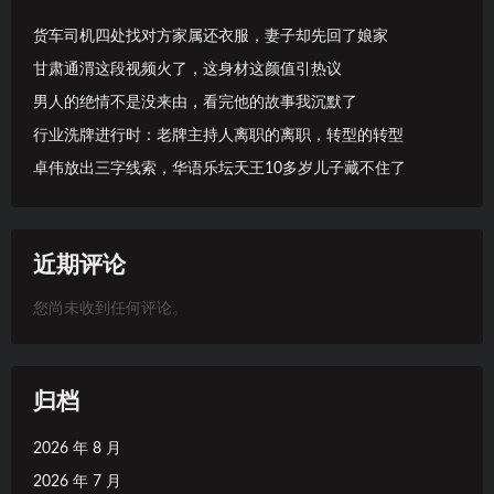
货车司机四处找对方家属还衣服，妻子却先回了娘家
甘肃通渭这段视频火了，这身材这颜值引热议
男人的绝情不是没来由，看完他的故事我沉默了
行业洗牌进行时：老牌主持人离职的离职，转型的转型
卓伟放出三字线索，华语乐坛天王10多岁儿子藏不住了
近期评论
您尚未收到任何评论。
归档
2026 年 8 月
2026 年 7 月