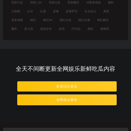
明星代言
明星八卦
明星出轨
明星翻车
消费者维权
爆料
王鹤棣
白冰
白鹿
直播
直播带货
社会热点
离婚
税务稽查
网红
网红PK
网红出轨
网红抄袭
网红翻车
翻车
耍大牌
虚假宣传
辟谣
闫学晶
鹿晗
黄晓明
全天不间断更新全网娱乐新鲜吃瓜内容
影视综艺幕后
全网热点事件