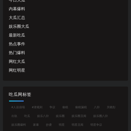
今日大瓜
内幕爆料
大瓜汇总
娱乐圈大瓜
最新吃瓜
热点事件
热门爆料
网红大瓜
网红明星
吃瓜网标签
#人设崩塌
#潜规则
争议
偷税
偷税漏税
八卦
关晓彤
出轨
吃瓜
娱乐八卦
娱乐圈
娱乐圈丑闻
娱乐圈八卦
娱乐圈爆料
家暴
抄袭
明星
明星丑闻
明星争议