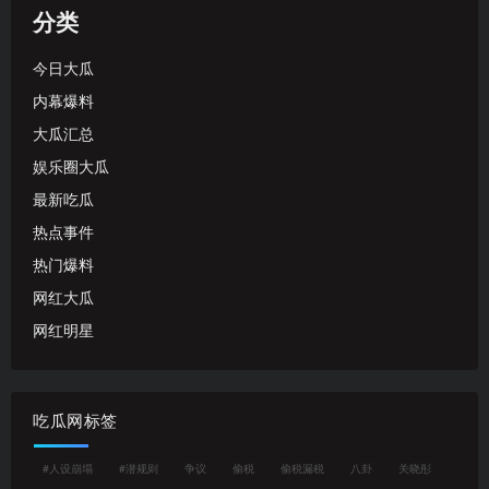
分类
今日大瓜
内幕爆料
大瓜汇总
娱乐圈大瓜
最新吃瓜
热点事件
热门爆料
网红大瓜
网红明星
吃瓜网标签
#人设崩塌
#潜规则
争议
偷税
偷税漏税
八卦
关晓彤