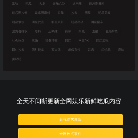
出轨
吃瓜
大瓜
娱乐八卦
娱乐圈
娱乐圈丑闻
娱乐圈八卦
娱乐圈爆料
家暴
抄袭
明星
明星丑闻
明星争议
明星代言
明星八卦
明星出轨
明星翻车
消费者维权
爆料
王鹤棣
白冰
白鹿
直播
直播带货
社会热点
离婚
税务稽查
网红
网红PK
网红出轨
网红抄袭
网红翻车
耍大牌
虚假宣传
辟谣
闫学晶
鹿晗
黄晓明
全天不间断更新全网娱乐新鲜吃瓜内容
影视综艺幕后
全网热点事件