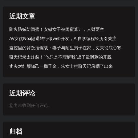
近期文章
防火防贼防闺蜜！安徽女子被闺蜜算计，人财两空
AV女优Noa隐退转行做web开发，AI自学编程经历引关注
监控里的背叛拉锯战：妻子与陌生男子在家，丈夫彻底心寒
聊天记录太炸裂！”他只是不理解我”成了最讽刺的开脱
丈夫对红颜知己一掷千金，朱女士把聊天记录晒了出来
近期评论
您尚未收到任何评论。
归档