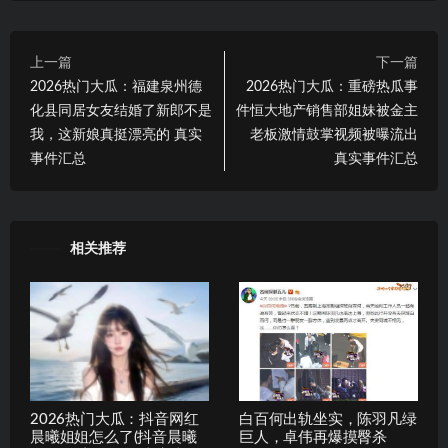
上一篇
下一篇
2026热门大瓜：福建泉州德
2026热门大瓜：重磅热瓜事
化县同居女友结婚了新郎不是
件恒大地产销售部姐妹被金主
我，这新娘真挺漂亮的 真实
老板激情鼓掌视频被曝流出
事件汇总
真实事件汇总
相关推荐
2026热门大瓜：抖音网红
白百何出轨坐实，陈羽凡绿
晨曦姐姐怎么了(抖音晨曦
巨人，卓伟再爆摸臀杀