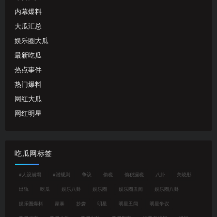
内幕爆料
大瓜汇总
娱乐圈大瓜
最新吃瓜
热点事件
热门爆料
网红大瓜
网红明星
吃瓜网标签
#人设崩塌
#潜规则
争议
偷税
偷税漏税
八卦
关晓彤
出轨
吃瓜
娱乐八卦
娱乐圈
娱乐圈丑闻
娱乐圈八卦
娱乐圈爆料
家暴
抄袭
明星
明星丑闻
明星争议