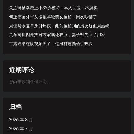
关之琳被曝恋上小35岁模特，本人回应：不属实
何正德国外街头搂抱年轻美女被拍，网友吵翻了
周也疑恢复单身引热议，此前被拍到的男友疑似周皓崎
货车司机四处找对方家属还衣服，妻子却先回了娘家
甘肃通渭这段视频火了，这身材这颜值引热议
近期评论
您尚未收到任何评论。
归档
2026 年 8 月
2026 年 7 月