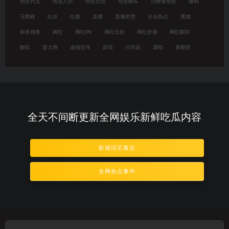
明星代言
明星八卦
明星出轨
明星翻车
消费者维权
爆料
王鹤棣
白冰
白鹿
直播
直播带货
社会热点
离婚
税务稽查
网红
网红PK
网红出轨
网红抄袭
网红翻车
翻车
耍大牌
虚假宣传
辟谣
闫学晶
鹿晗
黄晓明
全天不间断更新全网娱乐新鲜吃瓜内容
影视综艺幕后
全网热点事件