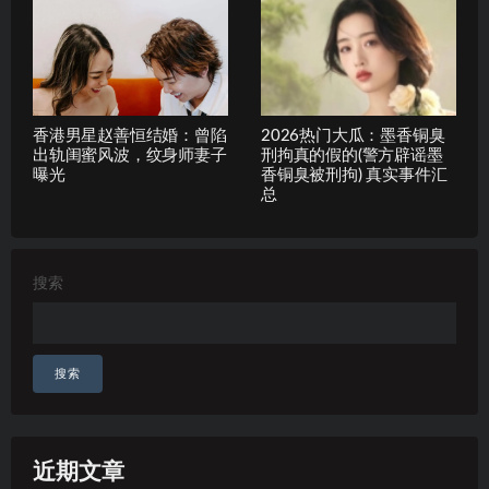
香港男星赵善恒结婚：曾陷
2026热门大瓜：墨香铜臭
出轨闺蜜风波，纹身师妻子
刑拘真的假的(警方辟谣墨
曝光
香铜臭被刑拘) 真实事件汇
总
搜索
搜索
近期文章