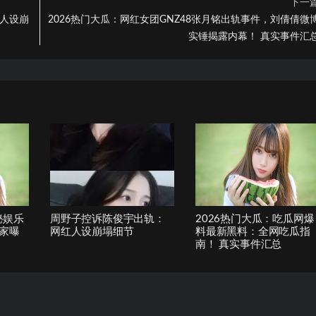
下一
：人设崩
2026热门大瓜：网红女团GNZ48张月铭出轨事件，刘倩倩微
实锤揭露内幕！ 真实事件汇
秘娱乐
周野子控诉陈俊宇出轨：
2026热门大瓜：吃瓜网爆
家曝
网红人设崩塌细节
料最新黑料：全网吃瓜指
南！ 真实事件汇总