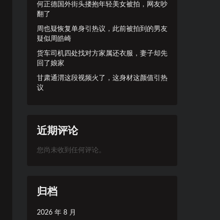
何正德国外街头搂抱年轻美女被拍，网友吵
翻了
周也疑恢复单身引热议，此前被拍到的男友
疑似周皓崎
货车司机四处找对方家属还衣服，妻子却先
回了娘家
甘肃通渭这段视频火了，这身材这颜值引热
议
近期评论
您尚未收到任何评论。
归档
2026 年 8 月