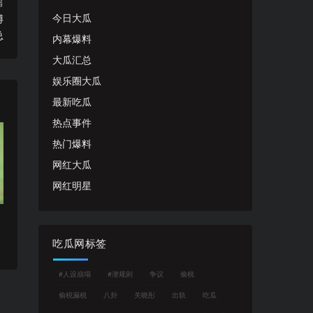
篇
今日大瓜
博
总
内幕爆料
大瓜汇总
娱乐圈大瓜
最新吃瓜
热点事件
热门爆料
网红大瓜
网红明星
吃瓜网标签
#人设崩塌
#潜规则
争议
偷税
偷税漏税
八卦
关晓彤
出轨
吃瓜