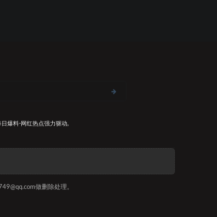
每日爆料-网红热点
强力驱动,
9@qq.com做删除处理。