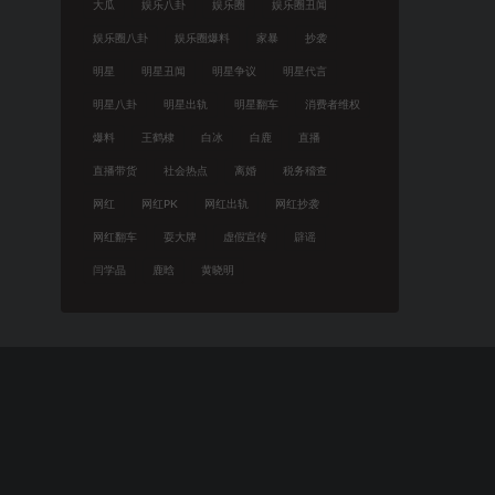
大瓜
娱乐八卦
娱乐圈
娱乐圈丑闻
娱乐圈八卦
娱乐圈爆料
家暴
抄袭
明星
明星丑闻
明星争议
明星代言
明星八卦
明星出轨
明星翻车
消费者维权
爆料
王鹤棣
白冰
白鹿
直播
直播带货
社会热点
离婚
税务稽查
网红
网红PK
网红出轨
网红抄袭
网红翻车
耍大牌
虚假宣传
辟谣
闫学晶
鹿晗
黄晓明