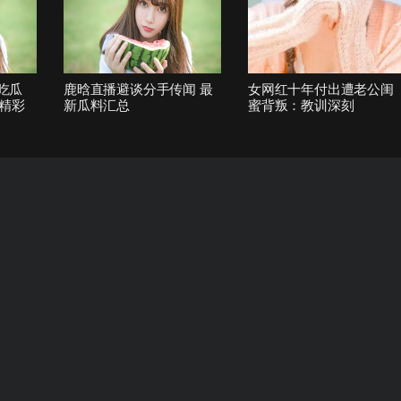
1吃瓜
鹿晗直播避谈分手传闻 最
女网红十年付出遭老公闺
精彩
新瓜料汇总
蜜背叛：教训深刻