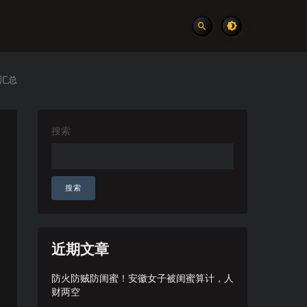
件汇总
搜索
搜索
近期文章
防火防贼防闺蜜！安徽女子被闺蜜算计，人
财两空