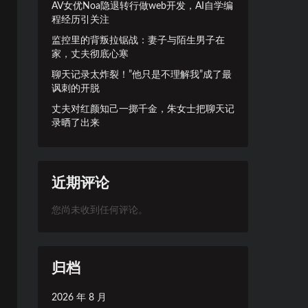
AV女优Noa隐退转行做web开发，AI自学编
程经历引关注
监控里的背叛拉锯战：妻子与陌生男子在
家，丈夫彻底心寒
聊天记录太炸裂！”他只是不理解我”成了最
讽刺的开脱
丈夫对红颜知己一掷千金，朱女士把聊天记
录晒了出来
近期评论
您尚未收到任何评论。
归档
2026 年 8 月