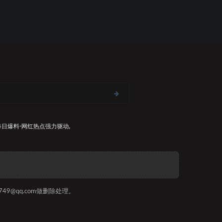
每日爆料-网红热点
强力驱动,
9@qq.com做删除处理。