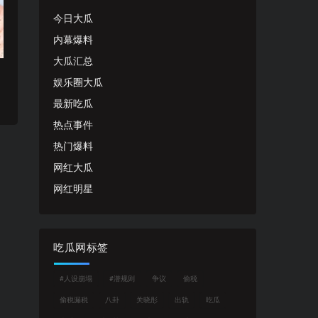
今日大瓜
内幕爆料
大瓜汇总
娱乐圈大瓜
最新吃瓜
热点事件
热门爆料
网红大瓜
网红明星
吃瓜网标签
#人设崩塌
#潜规则
争议
偷税
偷税漏税
八卦
关晓彤
出轨
吃瓜