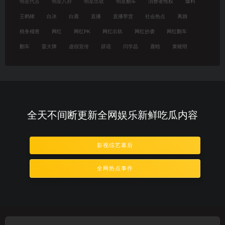
明星代言
明星八卦
明星出轨
明星翻车
消费者维权
爆料
王鹤棣
白冰
白鹿
直播
直播带货
社会热点
离婚
税务稽查
网红
网红PK
网红出轨
网红抄袭
网红翻车
翻车
耍大牌
虚假宣传
辟谣
闫学晶
鹿晗
黄晓明
全天不间断更新全网娱乐新鲜吃瓜内容
影视综艺幕后
全网热点事件