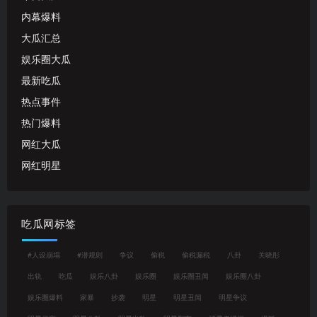
内幕爆料
大瓜汇总
娱乐圈大瓜
最新吃瓜
热点事件
热门爆料
网红大瓜
网红明星
吃瓜网标签
#人设崩塌
#潜规则
争议
偷税
偷税漏税
八卦
关晓彤
出轨
吃瓜
娱乐八卦
娱乐圈
娱乐圈丑闻
娱乐圈八卦
娱乐圈爆料
家暴
抄袭
明星
明星丑闻
明星争议