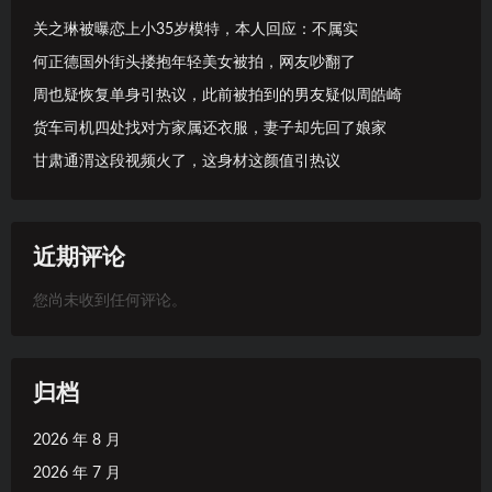
关之琳被曝恋上小35岁模特，本人回应：不属实
何正德国外街头搂抱年轻美女被拍，网友吵翻了
周也疑恢复单身引热议，此前被拍到的男友疑似周皓崎
货车司机四处找对方家属还衣服，妻子却先回了娘家
甘肃通渭这段视频火了，这身材这颜值引热议
近期评论
您尚未收到任何评论。
归档
2026 年 8 月
2026 年 7 月