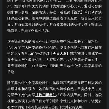
据了解，这段舞蹈视频的创作者是一位名叫桃柒酱的抖音用
户。她以开灯和关灯的动作作为舞蹈的核心元素，通过巧妙的
编排和节奏感十足的表演，将这一看似简
【首页】
单的动作演
绎得生动有趣。视频中的桃柒酱身着休闲服饰，随着音乐的节
奏，时而做出开灯的动作，时而做出关灯的动作，整个舞蹈流
畅自然，充满了创意和活力。
这段舞蹈视频的曝光不仅让桃柒酱在抖音上收获了大量粉丝，
也引发了广大网友的模仿和创作。吃瓜圈内资讯网友们纷纷在
抖音上发布自己的“开灯关灯
【今日大瓜】
舞蹈”视频，形成了一
股全民参与的舞蹈热潮。大家纷纷表示，这段舞蹈简单易学，
又充满趣味性，非常适合在闲暇时光里放松心情，享受舞蹈的
乐趣。
除了其独特的创意和趣味性，这段舞蹈视频还展现了桃柒酱的
舞蹈才华和表现力。她的舞蹈动作流畅自然，节奏感十足，充
分展示了她的舞蹈
【热门爆料】
功底和表演天赋。同时，这段
视频也体现了抖音平台对于创意和个性的支持和鼓励，让更多
有才华的创作者有机会展示自己的作品并获得认可。