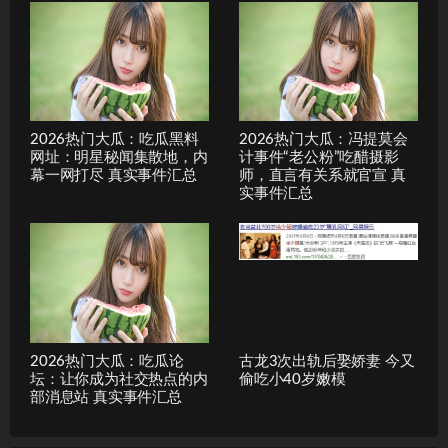
2026热门大瓜：吃瓜黑料
2026热门大瓜：冯提莫会
网址：明星秘闻集散地，内
计事件“老公粉”吃醋摄影
幕一网打尽 真实事件汇总
师，直言有关系就官宣 真
实事件汇总
2026热门大瓜：吃瓜论
古龙3次出轨后娶娇妻 今又
坛：让你成为社交热点的内
偷吃小40岁嫩模
部消息站 真实事件汇总