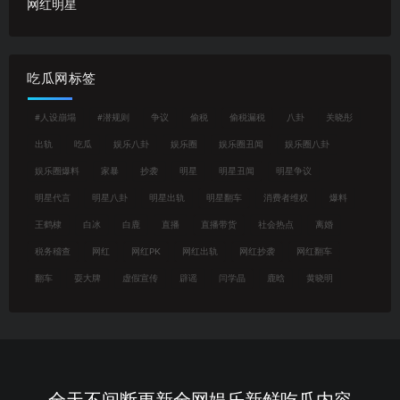
网红明星
吃瓜网标签
#人设崩塌
#潜规则
争议
偷税
偷税漏税
八卦
关晓彤
出轨
吃瓜
娱乐八卦
娱乐圈
娱乐圈丑闻
娱乐圈八卦
娱乐圈爆料
家暴
抄袭
明星
明星丑闻
明星争议
明星代言
明星八卦
明星出轨
明星翻车
消费者维权
爆料
王鹤棣
白冰
白鹿
直播
直播带货
社会热点
离婚
税务稽查
网红
网红PK
网红出轨
网红抄袭
网红翻车
翻车
耍大牌
虚假宣传
辟谣
闫学晶
鹿晗
黄晓明