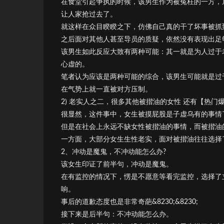
在食堂引起争执的时候，该男生作为被冤枉的一方，居然
让人家抢过去了。
就这样在众目睽睽之下，仿佛自己真的干了坏事被抓
之后面对其他人甚至导员的质疑，依然没有表现出足够的
该男生如此反应大致有两种可能：其一就是为人过于
心虚的。
笔者认为应该是两种可能的综合，该男生可能就是过
在气势上就一直被对方压制。
2) 老实人之二，很多其他被揩油的女性 还有【热门
很显然，这件事中，女生被摸屁股是子虚乌有的事情
但是在社会上永远不缺女性被揩油的事情，而被揩油
一方面，大部分女生生性老实，面对被揩油往往选择
2、冲动是魔鬼，不冲动能怎么办?
该女生印证了前半句，冲动是魔鬼。
在有监控的情况下，愣是不愿意等看完监控，选择了
响。
事后的道歉态度也是非常奇葩&8230;&8230;
接下来是后半句：不冲动能怎么办。