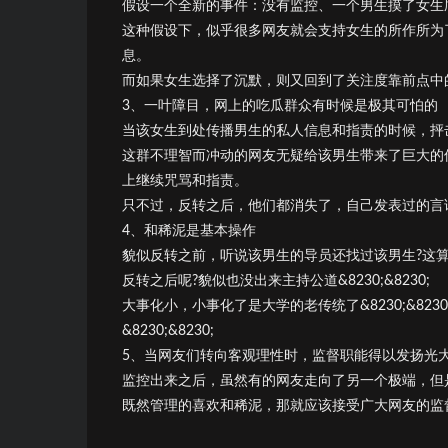
假设一个全新的事件：没有监控、一个男生摸了女生
这种假设下，似乎很多网友就会支持女生的所作所为
息。
而如果女生选择了沉默，则又回到了关注度靠前点中
3、一叶障目，网上的吃瓜群众有时候是极其可怕的
当该女生到处传播男生的私人信息和指责的时候，抨
这群不理智而冲动的网友无疑给该男生带来了巨大的
上继续咒骂和指责。
只不过，反转之后，他们都消失了，自己发表过的言论装作
4、和稀泥是基本操作
貌似反转之前，听说该男生的导员还找过该男生?这算
反转之后呢?貌似也没出来主持公道&8230;&8230;
大事化小，小事化了是大学的老传统了&8230;&8
&8230;&8230;
5、当网友们转向客观理性时，监督职能得以发扬光
监控出来之后，虽然有的网友走向了另一个极端，但
既然管理的喜欢和稀泥，那就应该接受广大网友的监