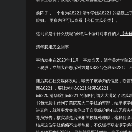
前阵子，一个名为&8221;清华学姐&8221;的
腚姐。 更多内容可以查看【今日大瓜分类】。
这到底是个什么梗呢?爱吃瓜小编针对事件的大
【今
清华腚姐怎么回事
事情发生在2020年11月，事发当天，清华美术学院
下屁股，立刻大声怒斥对方是&8221;色狼&8221
随后其在社交媒体发帖，曝光了该学弟的信息，断言这名男
西&8221;，要让对方&8221;社死&8221;。
&8220;清华腚姐&8221;的闹剧可谓大大满足
书包无意中蹭到了美院某大二学姐的臀部，结果该学
讲真的，就算事发突然你出于自我保护的心态无暇去
导员报告，核实清楚后按相关校规处理呗，这样何尝
结果这位学姐偏偏不走寻常路，不仅强行夺走该学弟学