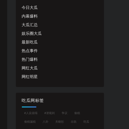
今日大瓜
内幕爆料
大瓜汇总
娱乐圈大瓜
最新吃瓜
热点事件
热门爆料
网红大瓜
网红明星
吃瓜网标签
#人设崩塌
#潜规则
争议
偷税
偷税漏税
八卦
关晓彤
出轨
吃瓜