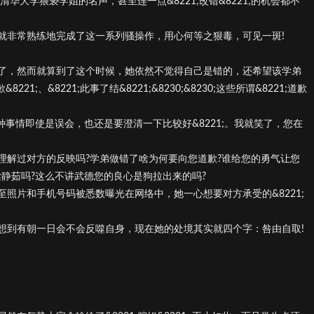
清华大学猥亵学姐的名声，甚至连一点&8221;改错&8221;的机会都不
就非常熟练地完成了这一系列骚操作，用心何等之狠毒，可见一斑!
了，然而就算到了这个时候，她依然不觉得自己是错的，还希望该学弟
8221;、&8221;此事了结&8221;&8230;&8230;这些所谓&8221;道歉
21;这种事情即使是误会，也还是要澄清一下比较好&8221;。我就笑了，您在
理解过对方的反映吗?学弟做错了啥为何要向您道歉?谁给您的勇气让您
静茹吗?这么不讲武德您的良心是狗拉出来的吗?
照片和手机号码被悉数曝光在网络中，她一心想要对方承受的&8221;
想到有朝一日会不会反噬自身，现在她的处境其实就四个字：咎由自取!