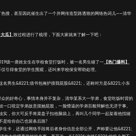
话题上了热搜，甚至因此催生出了一个并网传造型路透致的网络热词儿——清华
日大瓜】
致过程进行了梳理，下面大家就来了解一下吧：
2019级一唐姓女生在学校食堂打饭时，被一名男生碰了一
【热门爆料】
;，不仅引得食堂的学生围观，还叫来学校保安帮助处理。
生&8221;借书包掩护摸我屁股&8221;，还称对方是&8221;小东
了吃瓜群众的好奇心，事情本身并不复杂，清华某系大一学弟，食堂吃饭时背的
姐一口咬定学弟故意摸她屁股，一脸懵逼的学弟百般辩解也无济于事。
核实，你大可反手将菜盘子扣他脑袋上，再叫几个同学一起架着他找辅
不是给你自己也留条后路?
生卡，还通过网络手段将后者身份信息全部公开，声称要让他&8221;