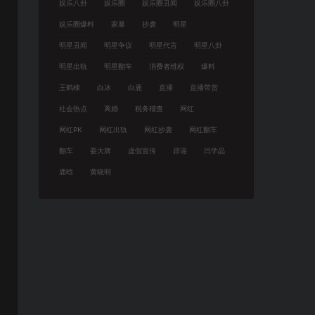
娱乐八卦
娱乐圈
娱乐圈丑闻
娱乐圈八卦
娱乐圈爆料
家暴
抄袭
明星
明星丑闻
明星争议
明星代言
明星八卦
明星出轨
明星翻车
消费者维权
爆料
王鹤棣
白冰
白鹿
直播
直播带货
社会热点
离婚
税务稽查
网红
网红PK
网红出轨
网红抄袭
网红翻车
翻车
耍大牌
虚假宣传
辟谣
闫学晶
鹿晗
黄晓明