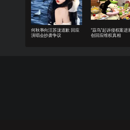
何秋亊向汪苏泷道歉 回应
“蒜鸟”起诉侵权案进
演唱会抄袭争议
创回应维权真相