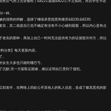
在气势上完全输给了&8221;腚姐&8221;;不止如此，而且学生卡还
到一样。
强势的辩解，选择了继续承受指责和痛苦&8230;&8230;
老实，其二就是自己也不确定有没有不小心碰到屁股，所以内心是有点
于老实的那种，再加上自己一时间无法提供有力的证据驳斥对方，所以
爆料分类】每天更新内容。
了。
的女生大多也只能吃哑巴亏。
了沉默;另一方面取证困难，难以证明自己受到了侵犯。
立刻发作，在网络上四处公开其他人的私人信息，造成了极其恶劣的影