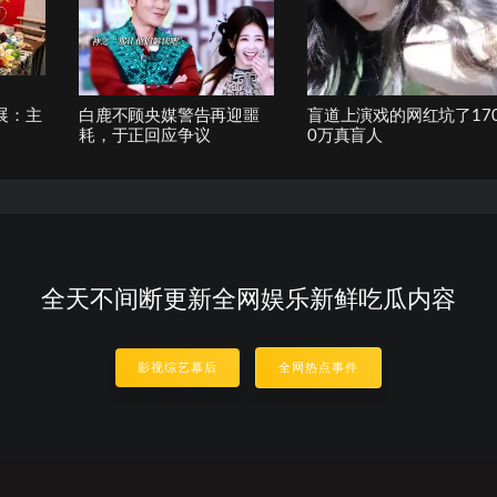
展：主
白鹿不顾央媒警告再迎噩
盲道上演戏的网红坑了17
耗，于正回应争议
0万真盲人
全天不间断更新全网娱乐新鲜吃瓜内容
影视综艺幕后
全网热点事件