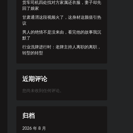
货车司机四处找对方家属还衣服，妻子却先
回了娘家
甘肃通渭这段视频火了，这身材这颜值引热
议
男人的绝情不是没来由，看完他的故事我沉
默了
行业洗牌进行时：老牌主持人离职的离职，
转型的转型
近期评论
您尚未收到任何评论。
归档
2026 年 8 月