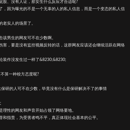
屁股、没有人证，那女生什么反应才合适呢?
了，因为曝光的不是一个无辜的人的私人信息，而是一个变态的私人信
的老实人的场景了。
击该男生的网友可不在少数啊。
伤害，要是没有监控视频反转的话，这群网友应该还会继续活跃在网络
没发生过一样了&8230;&8230;
不算一种校方态度呢?
230;保研的人可不在少数，毕竟没有什么是保研解决不了的事情
大
是理性的网友和声音开始占领了网络要地。
督和指责，为受害者鸣不平，真正体现社会基本的公平。