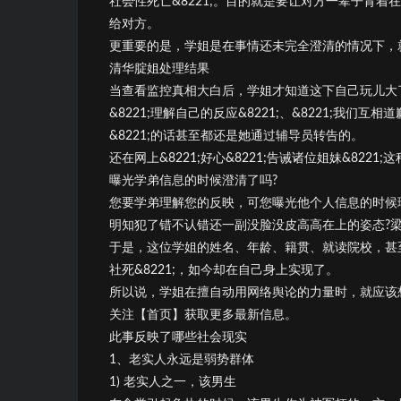
社会性死亡&8221;。目的就是要让对方一辈子背着在
给对方。
更重要的是，学姐是在事情还未完全澄清的情况下，
清华腚姐处理结果
当查看监控真相大白后，学姐才知道这下自己玩儿大
&8221;理解自己的反应&8221;、&8221;我们互相道歉&
&8221;的话甚至都还是她通过辅导员转告的。
还在网上&8221;好心&8221;告诫诸位姐妹&82
曝光学弟信息的时候澄清了吗?
您要学弟理解您的反映，可您曝光他个人信息的时候
明知犯了错不认错还一副没脸没皮高高在上的姿态?梁
于是，这位学姐的姓名、年龄、籍贯、就读院校，甚至
社死&8221;，如今却在自己身上实现了。
所以说，学姐在擅自动用网络舆论的力量时，就应该
关注【首页】获取更多最新信息。
此事反映了哪些社会现实
1、老实人永远是弱势群体
1) 老实人之一，该男生