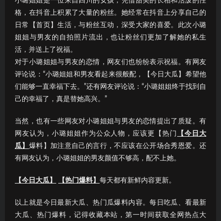
小璐姐姐是一位来自四川的女孩，凭借甜美的长相和活泼的性
格，在抖音上积累了大量的粉丝。她经常在抖音上分享自己的
日常【首页】生活，与粉丝互动，深受大家的喜爱。此次小璐
姐姐与男友的自拍照片流出，也让粉丝们更加了解她的私生
活，并送上了祝福。
对于小璐姐姐与男友的恋情，网友们也纷纷表示祝福。有网友
评论说：“小璐姐姐和男友看起来很般配，【今日大瓜】希望他
们能够一直幸福下去。”还有网友评论说：“小璐姐姐终于找到自
己的幸福了，真是替她高兴。”
当然，也有一些网友对小璐姐姐与男友的恋情提出了质疑。有
网友认为，小璐姐姐作为公众人物，应该更【热门
【今日大
瓜】
爆料】加注意自己的言行，不应该在公开场合秀恩爱。还
有网友认为，小璐姐姐的男友颜值不够高，配不上她。
【今日大瓜】
【热门爆料】
每天都有新鲜内容更新。
以上就是今日最新大瓜、热门瓜爆料内容。每日吃瓜、看最新
大瓜、热门爆料，记得收藏本站，第一时间获取全网热点大