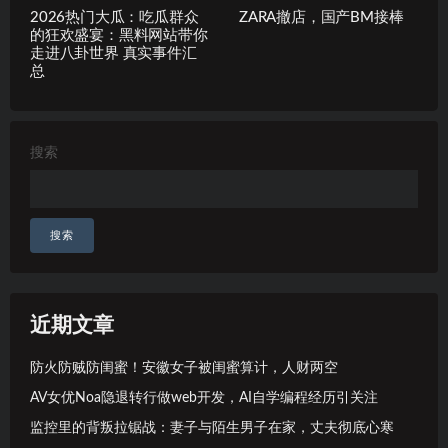
2026热门大瓜：吃瓜群众
ZARA撤店，国产BM接棒
的狂欢盛宴：黑料网站带你
走进八卦世界 真实事件汇
总
搜索
搜索
近期文章
防火防贼防闺蜜！安徽女子被闺蜜算计，人财两空
AV女优Noa隐退转行做web开发，AI自学编程经历引关注
监控里的背叛拉锯战：妻子与陌生男子在家，丈夫彻底心寒