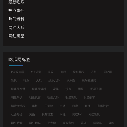
最新吃瓜
热点事件
热门爆料
网红大瓜
网红明星
吃瓜网标签
#人设崩塌
#潜规则
争议
偷税
偷税漏税
八卦
关晓彤
出轨
吃瓜
大瓜
娱乐八卦
娱乐圈
娱乐圈丑闻
娱乐圈八卦
娱乐圈爆料
家暴
抄袭
明星
明星丑闻
明星争议
明星代言
明星八卦
明星出轨
明星翻车
消费者维权
爆料
王鹤棣
白冰
白鹿
直播
直播带货
社会热点
离婚
税务稽查
网红
网红PK
网红出轨
网红抄袭
网红翻车
耍大牌
虚假宣传
辟谣
闫学晶
鹿晗