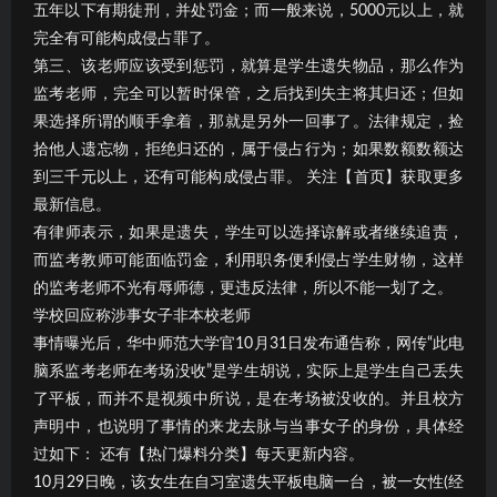
五年以下有期徒刑，并处罚金；而一般来说，5000元以上，就
完全有可能构成侵占罪了。
第三、该老师应该受到惩罚，就算是学生遗失物品，那么作为
监考老师，完全可以暂时保管，之后找到失主将其归还；但如
果选择所谓的顺手拿着，那就是另外一回事了。法律规定，捡
拾他人遗忘物，拒绝归还的，属于侵占行为；如果数额数额达
到三千元以上，还有可能构成侵占罪。 关注【首页】获取更多
最新信息。
有律师表示，如果是遗失，学生可以选择谅解或者继续追责，
而监考教师可能面临罚金，利用职务便利侵占学生财物，这样
的监考老师不光有辱师德，更违反法律，所以不能一划了之。
学校回应称涉事女子非本校老师
事情曝光后，华中师范大学官10月31日发布通告称，网传“此电
脑系监考老师在考场没收”是学生胡说，实际上是学生自己丢失
了平板，而并不是视频中所说，是在考场被没收的。并且校方
声明中，也说明了事情的来龙去脉与当事女子的身份，具体经
过如下： 还有【热门爆料分类】每天更新内容。
10月29日晚，该女生在自习室遗失平板电脑一台，被一女性(经