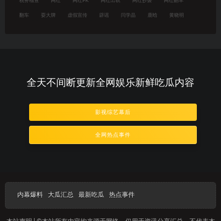
税务稽查
网红
网红PK
网红出轨
网红抄袭
网红翻车
翻车
耍大牌
虚假宣传
辟谣
闫学晶
鹿晗
黄晓明
全天不间断更新全网娱乐新鲜吃瓜内容
影视综艺幕后
全网热点事件
内幕爆料
大瓜汇总
最新吃瓜
热点事件