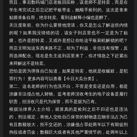
而且，事后数码城门店老板回应称，该老师不是转卖，而是在
学生考完试之后忘记把平板带走，她顺手捡到的。这次是拿来
贴膜准备自用，绝非转卖。看到这解释小编也是醉了。
关注度靠前、你为什么要替他澄清，你又是怎么了解这些内情
的呢？如果我没猜错的话，该女子到店里也不一定是为了贴
膜，也许是想转卖，又或许是想让你给这平板刷机解锁的吧？
而店主明知这东西来路不正，却为了利益，非但没有报警，反
而选择配合。现在是失主追到店里来了，你才情急之下赶紧出
来辩解这不是转卖。
恐怕是因为弹珠自己知道，如果是转卖，他就是收贼赃，是犯
罪行为！ 更多内容可以查看【今日大瓜分类】。
第二、这名老师的行为也洗不白，不管是变卖还是自用，都是
涉嫌非法侵占他人财物。监考老师没收考生的电子设备是履行
职责，但没收只是代为保管，而不是据为己有。
根据法律界人士介绍，就算真的是捡到之后不归还也是违法
的，刑法规定，将他人交给自己保管的财物遗忘物非法占为己
有且数额较大，拒不交还的，涉嫌侵占罪处两年以下有期徒刑
拘役或者罚金；数额巨大或者有其他严重情节的，处两年以上