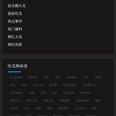
娱乐圈大瓜
最新吃瓜
热点事件
热门爆料
网红大瓜
网红明星
吃瓜网标签
#人设崩塌
#潜规则
争议
偷税
偷税漏税
八卦
关晓彤
出轨
吃瓜
娱乐八卦
娱乐圈
娱乐圈丑闻
娱乐圈八卦
娱乐圈爆料
家暴
抄袭
明星
明星丑闻
明星争议
明星代言
明星八卦
明星出轨
明星翻车
消费者维权
爆料
王鹤棣
白冰
白鹿
直播
直播带货
社会热点
离婚