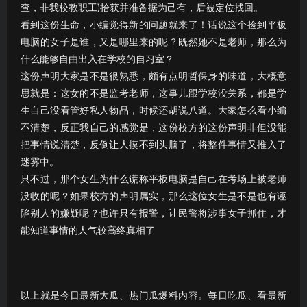
查，非我校教职工)拾获并准备据为己有，后被定位找回。
看到这份生命，小编觉得新的问题就来了！话说这个捡到平板
电脑的女子是谁，又是哪里来的呢？既然她不是老师，那么为
什么能够自由出入在学校的自习室？
这份声明大家是不是很熟悉，颇有点明哲保身的味道，大概意
思就是：这女的不是监考老师，这事儿跟学校没关系，都是学
生自己没看管好私人物品，时候还胡说八道。大家怎么看小编
不清楚，反正我自己的感觉是，这份校方的这份声明非但没能
把事情说清楚，反倒让人摸不到头脑了，将整件事情又推入了
迷雾中。
只不过，那个女生为什么谎称平板电脑是自己在考场上被老师
没收的呢？如果校方的声明属实，那么这位女生是不是也有诬
陷别人的嫌疑呢？也许只有报警，让民警将涉事女子抓住，才
能知道事情的人气较高终真相了
以上就是今日最新大瓜、热门瓜爆料内容。每日吃瓜、看最新