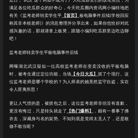
近日，“武汉”这个词似乎成为了广大吃瓜群众们的议论焦点；为
满足各位吃瓜群众的好奇心，今天吃瓜圈内资讯网小编特地把
有关《监考老师转卖学生平
【首页】
板电脑事件后续(学校回应
称其非本校老师)》的消息整理并分享出来，如果你也恰好对此
感兴趣的话，那就请拿上板凳，跟随小编到吃瓜群里边吃边聊
吧！
监考老师转卖学生平板电脑事件后续
网曝湖北武汉疑似一位高校监考老师在变卖没收的平板电脑
时，被考生通过定位功能，当场
【今日大瓜】
抓了个现行。这
位监考老师是哪个学校的？为人师表的她竟然监守自盗，实在
令人匪夷所思！
更让人气愤的是，被抓包之后，这位监考老师非但没有道歉，
更没有悔过，只是转头就走了
【热门爆料】
，颇有一番事了拂
衣去，深藏身与名的架势。不知到底是觉得太丢人了，还是敢
做不敢当呢？