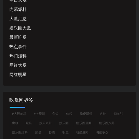
今日大瓜
内幕爆料
大瓜汇总
娱乐圈大瓜
最新吃瓜
热点事件
热门爆料
网红大瓜
网红明星
吃瓜网标签
#人设崩塌
#潜规则
争议
偷税
偷税漏税
八卦
关晓彤
出轨
吃瓜
娱乐八卦
娱乐圈
娱乐圈丑闻
娱乐圈八卦
娱乐圈爆料
家暴
抄袭
明星
明星丑闻
明星争议