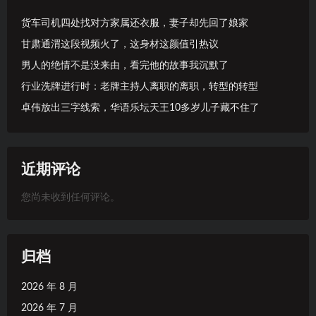
货车司机四处找对方家属还衣服，妻子却先回了娘家
甘肃通渭这段视频火了，这身材这颜值引热议
男人的绝情不是没来由，看完他的故事我沉默了
行业洗牌进行时：老牌主持人离职的离职，转型的转型
卓伟放出三字线索，华语乐坛天王10多岁儿子藏不住了
近期评论
您尚未收到任何评论。
归档
2026 年 8 月
2026 年 7 月