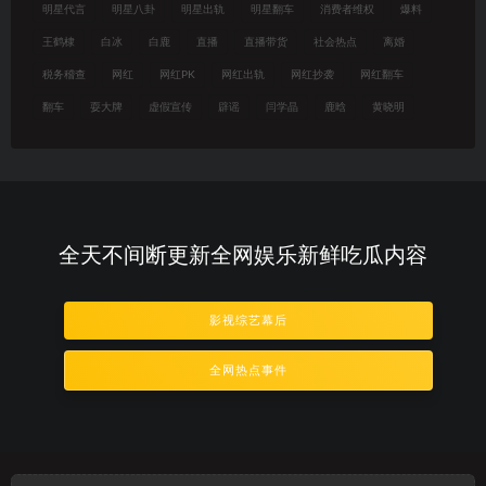
明星代言
明星八卦
明星出轨
明星翻车
消费者维权
爆料
王鹤棣
白冰
白鹿
直播
直播带货
社会热点
离婚
税务稽查
网红
网红PK
网红出轨
网红抄袭
网红翻车
翻车
耍大牌
虚假宣传
辟谣
闫学晶
鹿晗
黄晓明
全天不间断更新全网娱乐新鲜吃瓜内容
影视综艺幕后
全网热点事件