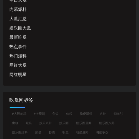
今日大瓜
内幕爆料
大瓜汇总
娱乐圈大瓜
最新吃瓜
热点事件
热门爆料
网红大瓜
网红明星
吃瓜网标签
#人设崩塌
#潜规则
争议
偷税
偷税漏税
八卦
关晓彤
出轨
吃瓜
娱乐八卦
娱乐圈
娱乐圈丑闻
娱乐圈八卦
娱乐圈爆料
家暴
抄袭
明星
明星丑闻
明星争议