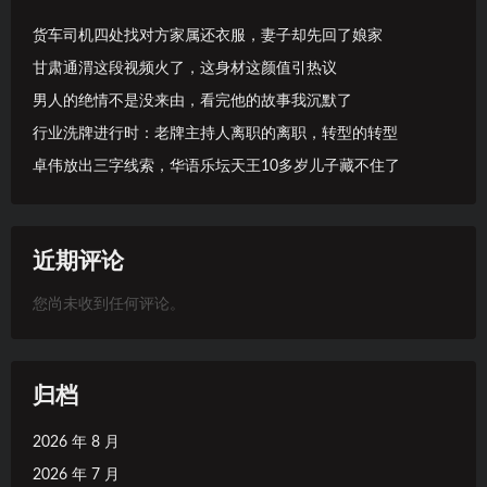
货车司机四处找对方家属还衣服，妻子却先回了娘家
甘肃通渭这段视频火了，这身材这颜值引热议
男人的绝情不是没来由，看完他的故事我沉默了
行业洗牌进行时：老牌主持人离职的离职，转型的转型
卓伟放出三字线索，华语乐坛天王10多岁儿子藏不住了
近期评论
您尚未收到任何评论。
归档
2026 年 8 月
2026 年 7 月