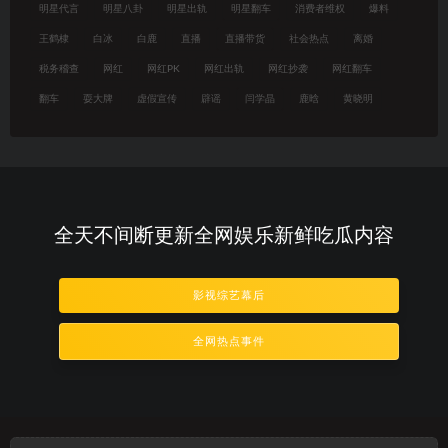
明星代言
明星八卦
明星出轨
明星翻车
消费者维权
爆料
王鹤棣
白冰
白鹿
直播
直播带货
社会热点
离婚
税务稽查
网红
网红PK
网红出轨
网红抄袭
网红翻车
翻车
耍大牌
虚假宣传
辟谣
闫学晶
鹿晗
黄晓明
全天不间断更新全网娱乐新鲜吃瓜内容
影视综艺幕后
全网热点事件