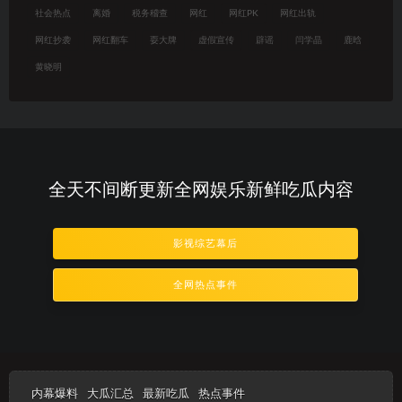
社会热点
离婚
税务稽查
网红
网红PK
网红出轨
网红抄袭
网红翻车
耍大牌
虚假宣传
辟谣
闫学晶
鹿晗
黄晓明
全天不间断更新全网娱乐新鲜吃瓜内容
影视综艺幕后
全网热点事件
内幕爆料
大瓜汇总
最新吃瓜
热点事件