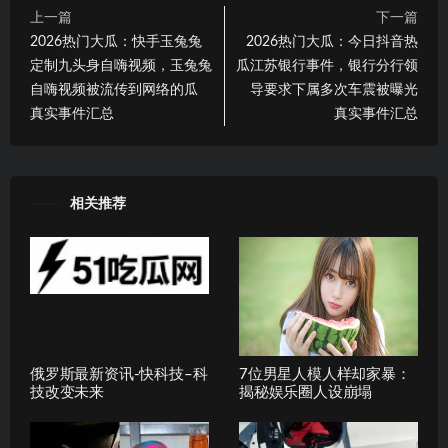
上一篇
下一篇
2026热门大瓜：快手玉兔兔
2026热门大瓜：今日抖音热
定制九头身自嗨视频，玉兔兔
瓜江苏银行事件，银行分行领
自嗨视频被流传到网络的瓜
导要求下属多次车震被曝光
真实事件汇总
真实事件汇总
相关推荐
俄罗斯最新资讯-快科技–科
7位男星人模人样却家暴：
技改变未来
揭秘娱乐圈人设崩塌