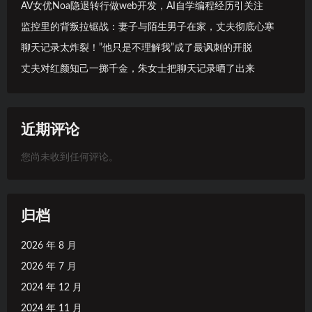
AV女优Noa隐退转行做web开发，AI自学编程经历引关注
监控里的背叛拉锯战：妻子与陌生男子在家，丈夫彻底心寒
聊天记录太炸裂！”他只是不理解我”成了最讽刺的开脱
丈夫对红颜知己一掷千金，朱女士把聊天记录晒了出来
近期评论
您尚未收到任何评论。
归档
2026 年 8 月
2026 年 7 月
2024 年 12 月
2024 年 11 月