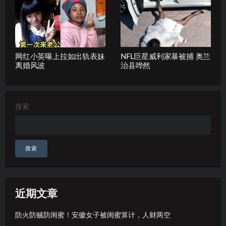
网红小英曝上拉如出轨表妹
NFL巨星威利家暴被捕 奥兰
离婚风波
治县哗然
搜索
搜索
近期文章
防火防贼防闺蜜！安徽女子被闺蜜算计，人财两空