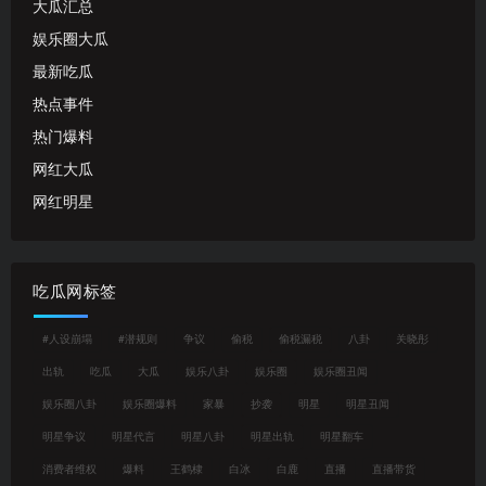
大瓜汇总
娱乐圈大瓜
最新吃瓜
热点事件
热门爆料
网红大瓜
网红明星
吃瓜网标签
#人设崩塌
#潜规则
争议
偷税
偷税漏税
八卦
关晓彤
出轨
吃瓜
大瓜
娱乐八卦
娱乐圈
娱乐圈丑闻
娱乐圈八卦
娱乐圈爆料
家暴
抄袭
明星
明星丑闻
明星争议
明星代言
明星八卦
明星出轨
明星翻车
消费者维权
爆料
王鹤棣
白冰
白鹿
直播
直播带货