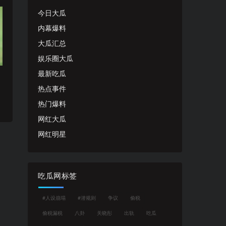
今日大瓜
内幕爆料
大瓜汇总
娱乐圈大瓜
最新吃瓜
热点事件
热门爆料
网红大瓜
网红明星
吃瓜网标签
#人设崩塌
#潜规则
争议
偷税
偷税漏税
八卦
关晓彤
出轨
吃瓜