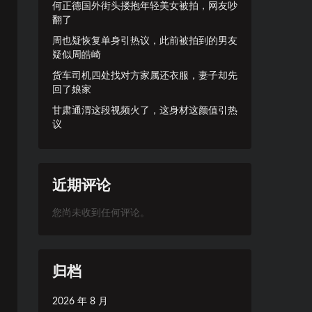
何正德国外街头搂抱年轻美女被拍，网友吵
翻了
周也疑恢复单身引热议，此前被拍到的男友
疑似周皓崎
货车司机四处找对方家属还衣服，妻子却先
回了娘家
甘肃通渭这段视频火了，这身材这颜值引热
议
近期评论
您尚未收到任何评论。
归档
2026 年 8 月