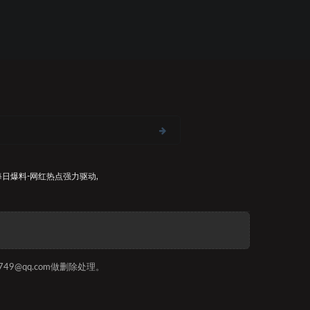
每日爆料-网红热点
强力驱动,
9@qq.com做删除处理。