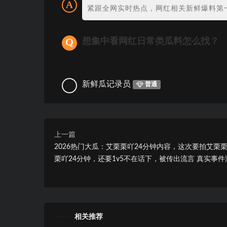
紧跟全网实时热点，网红相关新鲜爆料第
想集中看网红日常类瓜料怎么找？
新鲜瓜记录员
普通
上一篇
2026热门大瓜：艾栗栗吖24分钟内容，这次要拍艾栗
栗吖24分钟，还要1v5不在话下，被传出流言 真实事件
相关推荐