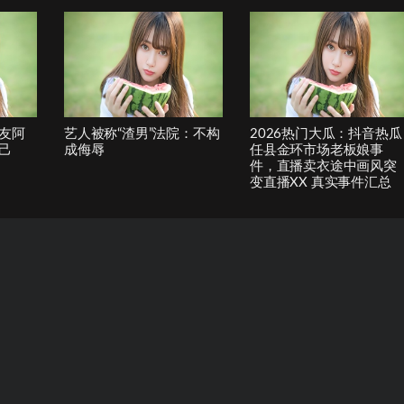
友阿
艺人被称“渣男”法院：不构
2026热门大瓜：抖音热瓜
己
成侮辱
任县金环市场老板娘事
件，直播卖衣途中画风突
变直播XX 真实事件汇总