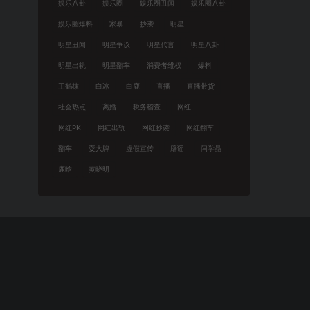
娱乐八卦
娱乐圈
娱乐圈丑闻
娱乐圈八卦
娱乐圈爆料
家暴
抄袭
明星
明星丑闻
明星争议
明星代言
明星八卦
明星出轨
明星翻车
消费者维权
爆料
王鹤棣
白冰
白鹿
直播
直播带货
社会热点
离婚
税务稽查
网红
网红PK
网红出轨
网红抄袭
网红翻车
翻车
耍大牌
虚假宣传
辟谣
闫学晶
鹿晗
黄晓明