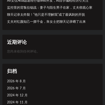
AV女优Noa隐退转行做web开发，AI自学编程经历引关注
监控里的背叛拉锯战：妻子与陌生男子在家，丈夫彻底心寒
聊天记录太炸裂！”他只是不理解我”成了最讽刺的开脱
丈夫对红颜知己一掷千金，朱女士把聊天记录晒了出来
近期评论
您尚未收到任何评论。
归档
2026 年 8 月
2026 年 7 月
2024 年 12 月
2024 年 11 月