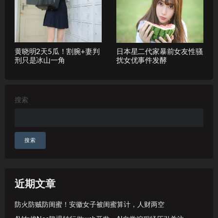
黄晓明2天5瓜！割腕+妻判
日本星二代家暴前女友性骚
刑只是冰山一角
扰女优事件发酵
搜索
搜索
近期文章
防火防贼防闺蜜！安徽女子被闺蜜算计，人财两空