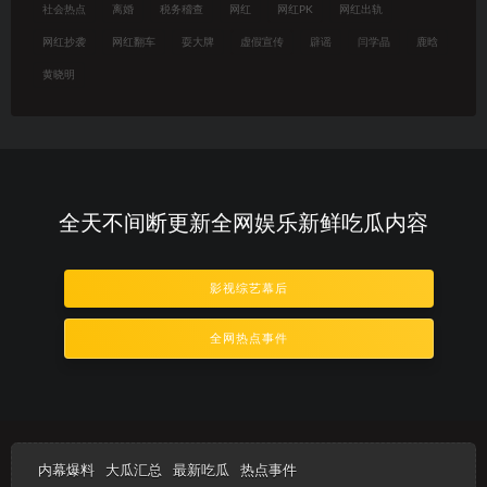
社会热点
离婚
税务稽查
网红
网红PK
网红出轨
网红抄袭
网红翻车
耍大牌
虚假宣传
辟谣
闫学晶
鹿晗
黄晓明
全天不间断更新全网娱乐新鲜吃瓜内容
影视综艺幕后
全网热点事件
内幕爆料
大瓜汇总
最新吃瓜
热点事件