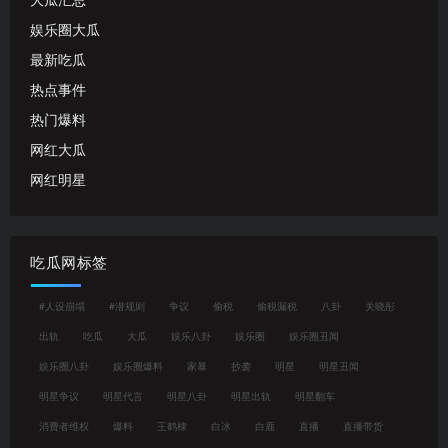
大瓜汇总
娱乐圈大瓜
最新吃瓜
热点事件
热门爆料
网红大瓜
网红明星
吃瓜网标签
#人设崩塌
#潜规则
争议
偷税
偷税漏税
八卦
关晓彤
出轨
吃瓜
大瓜
娱乐八卦
娱乐圈
娱乐圈丑闻
娱乐圈八卦
娱乐圈爆料
家暴
抄袭
明星
明星丑闻
明星争议
明星代言
明星八卦
明星出轨
明星翻车
消费者维权
爆料
王鹤棣
白冰
白鹿
直播
直播带货