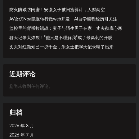
防火防贼防闺蜜！安徽女子被闺蜜算计，人财两空
AV女优Noa隐退转行做web开发，AI自学编程经历引关注
监控里的背叛拉锯战：妻子与陌生男子在家，丈夫彻底心寒
聊天记录太炸裂！”他只是不理解我”成了最讽刺的开脱
丈夫对红颜知己一掷千金，朱女士把聊天记录晒了出来
近期评论
您尚未收到任何评论。
归档
2026 年 8 月
2026 年 7 月