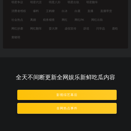
明星争议
明星代言
明星八卦
明星出轨
明星翻车
消费者维权
爆料
王鹤棣
白冰
白鹿
直播
直播带货
社会热点
离婚
税务稽查
网红
网红PK
网红出轨
网红抄袭
网红翻车
耍大牌
虚假宣传
辟谣
闫学晶
鹿晗
黄晓明
全天不间断更新全网娱乐新鲜吃瓜内容
影视综艺幕后
全网热点事件