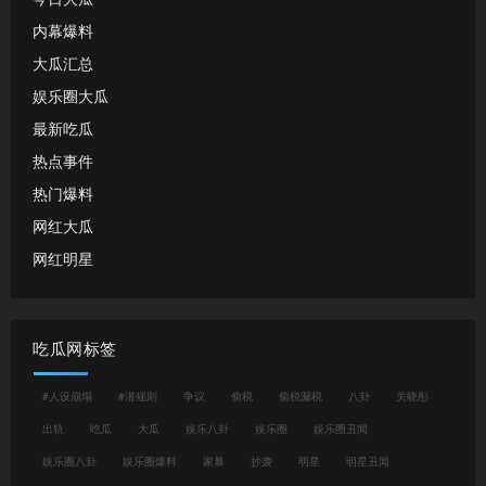
内幕爆料
大瓜汇总
娱乐圈大瓜
最新吃瓜
热点事件
热门爆料
网红大瓜
网红明星
吃瓜网标签
#人设崩塌
#潜规则
争议
偷税
偷税漏税
八卦
关晓彤
出轨
吃瓜
大瓜
娱乐八卦
娱乐圈
娱乐圈丑闻
娱乐圈八卦
娱乐圈爆料
家暴
抄袭
明星
明星丑闻