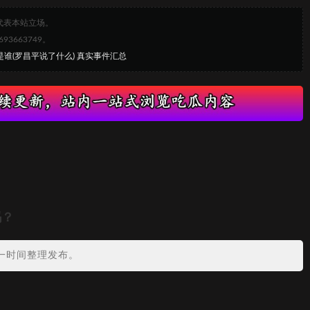
代表本站立场。
663749。
是谁(罗昌平说了什么) 真实事件汇总
吗？
一时间整理发布。