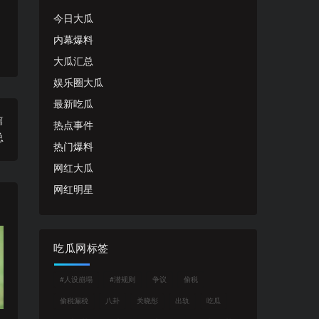
今日大瓜
内幕爆料
大瓜汇总
娱乐圈大瓜
最新吃瓜
篇
热点事件
总
热门爆料
网红大瓜
网红明星
吃瓜网标签
#人设崩塌
#潜规则
争议
偷税
偷税漏税
八卦
关晓彤
出轨
吃瓜