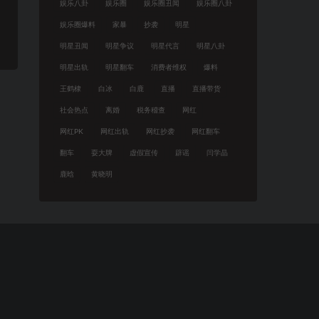
娱乐八卦
娱乐圈
娱乐圈丑闻
娱乐圈八卦
娱乐圈爆料
家暴
抄袭
明星
明星丑闻
明星争议
明星代言
明星八卦
明星出轨
明星翻车
消费者维权
爆料
王鹤棣
白冰
白鹿
直播
直播带货
社会热点
离婚
税务稽查
网红
网红PK
网红出轨
网红抄袭
网红翻车
翻车
耍大牌
虚假宣传
辟谣
闫学晶
鹿晗
黄晓明