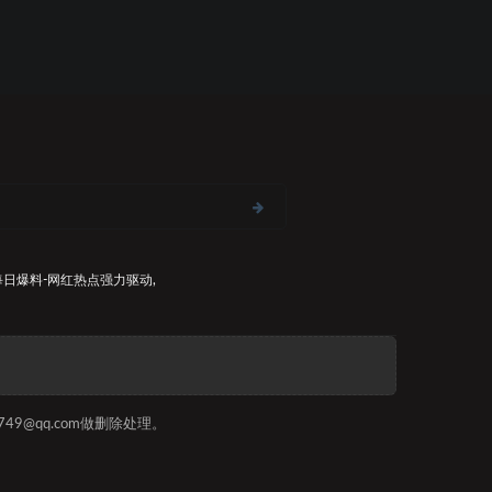
每日爆料-网红热点
强力驱动,
9@qq.com做删除处理。