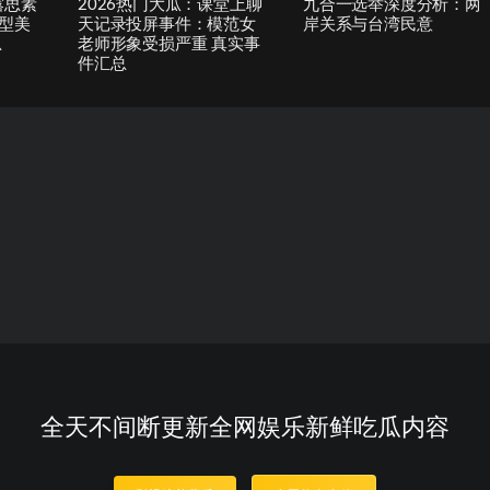
露思素
2026热门大瓜：课堂上聊
九合一选举深度分析：两
型美
天记录投屏事件：模范女
岸关系与台湾民意
总
老师形象受损严重 真实事
件汇总
全天不间断更新全网娱乐新鲜吃瓜内容