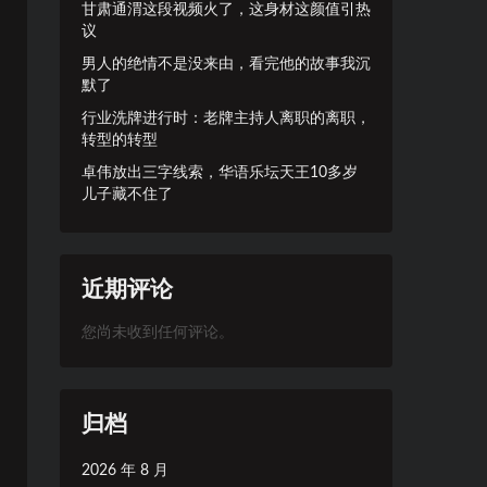
甘肃通渭这段视频火了，这身材这颜值引热
议
男人的绝情不是没来由，看完他的故事我沉
默了
行业洗牌进行时：老牌主持人离职的离职，
转型的转型
卓伟放出三字线索，华语乐坛天王10多岁
儿子藏不住了
近期评论
您尚未收到任何评论。
归档
2026 年 8 月