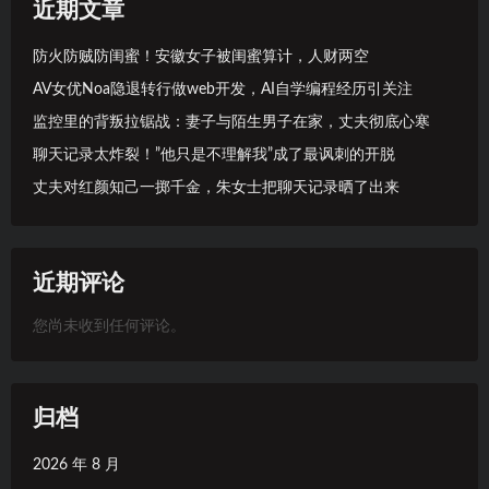
近期文章
防火防贼防闺蜜！安徽女子被闺蜜算计，人财两空
AV女优Noa隐退转行做web开发，AI自学编程经历引关注
监控里的背叛拉锯战：妻子与陌生男子在家，丈夫彻底心寒
聊天记录太炸裂！”他只是不理解我”成了最讽刺的开脱
丈夫对红颜知己一掷千金，朱女士把聊天记录晒了出来
近期评论
您尚未收到任何评论。
归档
2026 年 8 月