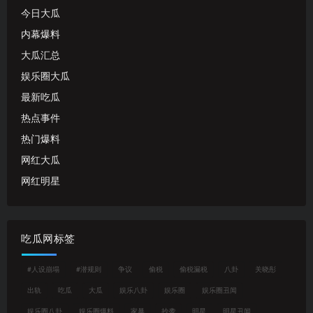
今日大瓜
内幕爆料
大瓜汇总
娱乐圈大瓜
最新吃瓜
热点事件
热门爆料
网红大瓜
网红明星
吃瓜网标签
#人设崩塌
#潜规则
争议
偷税
偷税漏税
八卦
关晓彤
出轨
吃瓜
大瓜
娱乐八卦
娱乐圈
娱乐圈丑闻
娱乐圈八卦
娱乐圈爆料
家暴
抄袭
明星
明星丑闻