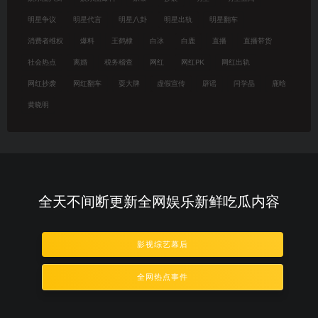
明星争议
明星代言
明星八卦
明星出轨
明星翻车
消费者维权
爆料
王鹤棣
白冰
白鹿
直播
直播带货
社会热点
离婚
税务稽查
网红
网红PK
网红出轨
网红抄袭
网红翻车
耍大牌
虚假宣传
辟谣
闫学晶
鹿晗
黄晓明
全天不间断更新全网娱乐新鲜吃瓜内容
影视综艺幕后
全网热点事件