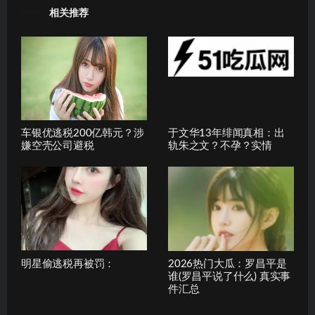
相关推荐
车银优逃税200亿韩元？涉
于文华13年绯闻真相：出
嫌空壳公司避税
轨朱之文？不孕？实情
明星偷逃税再被罚：
2026热门大瓜：罗昌平是
谁(罗昌平说了什么) 真实事
件汇总