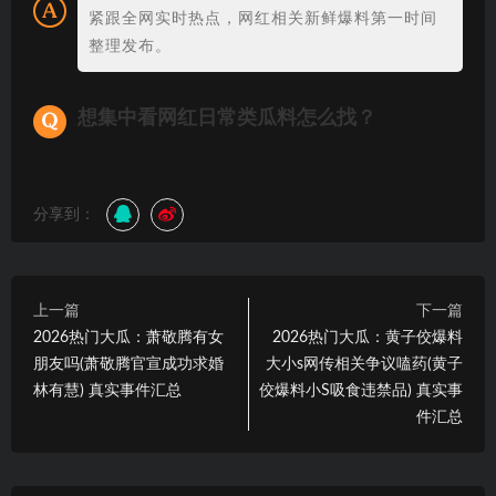
紧跟全网实时热点，网红相关新鲜爆料第一时间
整理发布。
想集中看网红日常类瓜料怎么找？
分享到：
上一篇
下一篇
2026热门大瓜：萧敬腾有女
2026热门大瓜：黄子佼爆料
朋友吗(萧敬腾官宣成功求婚
大小s网传相关争议嗑药(黄子
林有慧) 真实事件汇总
佼爆料小S吸食违禁品) 真实事
件汇总