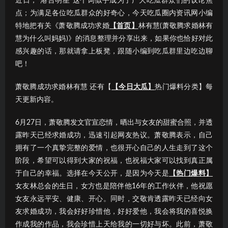
近日，“港台明星”这个词似乎成为了广大吃瓜群众们的议论焦
点；为满足各位吃瓜群众的好奇心，今天吃瓜圈内资讯网小编
特地把有关《萧敬腾成功求婚
【首页】
林有慧(萧敬腾求婚林有
慧为什么叫妈妈)》的消息整理并分享出来，如果你也恰好对此
感兴趣的话，那就请拿上板凳，跟随小编到吃瓜群里边吃边聊
吧！
萧敬腾成功求婚林有慧 还有【
【今日大瓜】
热门爆料分类】每
天更新内容。
6月27日，萧敬腾发文官宣恋情，晒出与女友的甜蜜合照，并透
露昨天已经求婚成功，迅速引起网友热议。萧敬腾表示，自己
拥有了一个真挚完整的爱情，也很开心自己的人生走到了这个
阶段，希望可以得到大家的祝福，也祝福大家可以找到真正属
于自己的幸福。选择在今天公开，是因为今天是
【热门爆料】
女友林总会的生日，女方也是陪伴他16年的工作伙伴，他祝愿
女友永远平安、健康、开心。同时，交敬肯透露昨天已经向女
友求婚成功，我会好好珍惜他，好好爱他，我会将我的喜悦换
作成我的作品，我会珍惜上天给我的一切好与坏。此前，萧敬