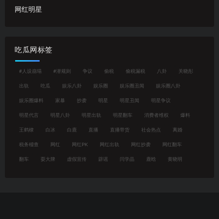
网红明星
吃瓜网标签
#人设崩塌
#潜规则
争议
偷税
偷税漏税
八卦
关晓彤
出轨
吃瓜
娱乐八卦
娱乐圈
娱乐圈丑闻
娱乐圈八卦
娱乐圈爆料
家暴
抄袭
明星
明星丑闻
明星争议
明星代言
明星八卦
明星出轨
明星翻车
消费者维权
爆料
王鹤棣
白冰
白鹿
直播
直播带货
社会热点
离婚
税务稽查
网红
网红PK
网红出轨
网红抄袭
网红翻车
翻车
耍大牌
虚假宣传
辟谣
闫学晶
鹿晗
黄晓明