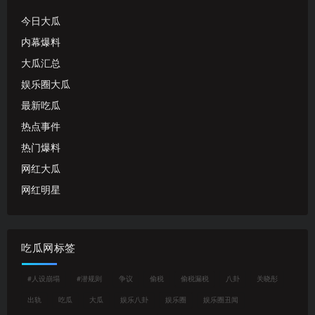
今日大瓜
内幕爆料
大瓜汇总
娱乐圈大瓜
最新吃瓜
热点事件
热门爆料
网红大瓜
网红明星
吃瓜网标签
#人设崩塌
#潜规则
争议
偷税
偷税漏税
八卦
关晓彤
出轨
吃瓜
大瓜
娱乐八卦
娱乐圈
娱乐圈丑闻