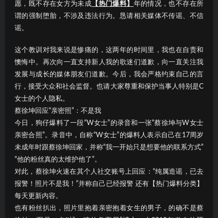
愿，既不存在女方为未成
【热门爆料】
年的情况，也不存在所
谓的强制堕胎，不涉及违法行为。恳请相关媒体不传谣、不信
谣。
这个教训对我来说是惨痛的，这两年的时间里，我也在自责和
懊悔中。再次向一直支持新人我的歌迷们道歉，向一直关注我
发展与成长的媒体朋友们道歉。今后，我会严格约束自己的言
行，接受大众和社会监督。也请大家尊重和保护当事人特别是C
女士的个人隐私。
蔡徐坤回应“亲密照”：不是我
今日，狗仔爆料了一段“W女士”的录音和一张“蔡徐坤与W女士
亲密合照”。录音中，自称“W女士”的爆料人表示自己在17周岁
未成年时跟蔡徐坤回家，并称“我一开始只是想要他的联系方式”
“他的粉丝真的太维护他了”。
对此，蔡徐坤火速在其个人社交账号上回应：“纯属造谣，已去
报警！照片不是我！”并称自己已经报警 还有【热门爆料分类】
每天更新内容。
也有粉丝扒出，照片里抱着亲密抱着女生的男子，的确不是蔡