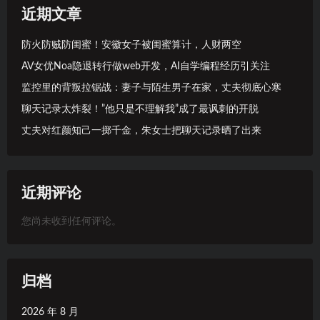
近期文章
防火防贼防闺蜜！安徽女子被闺蜜算计，人财两空
AV女优Noa隐退转行做web开发，AI自学编程经历引关注
监控里的背叛拉锯战：妻子与陌生男子在家，丈夫彻底心寒
聊天记录太炸裂！”他只是不理解我”成了最讽刺的开脱
丈夫对红颜知己一掷千金，朱女士把聊天记录晒了出来
近期评论
您尚未收到任何评论。
归档
2026 年 8 月