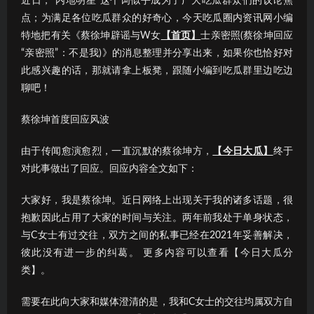
近日，“内地明星”这个词似乎成为了广大吃瓜群众们的议论焦
点；为满足各位吃瓜群众的好奇心，今天吃瓜圈内资讯网小编
特地把有关《蔡徐坤辟谣与W女
【首页】
士亲密照(蔡徐坤回应
“亲密照”：不是我)》的消息整理并分享出来，如果你也恰好对
此感兴趣的话，那就请拿上板凳，跟随小编到吃瓜群里边吃边
聊吧！
蔡徐坤首度回应风波
由于传闻愈演愈烈，一直沉默的蔡徐坤方，
【今日大瓜】
终于
对此事做出了回应。回应内容全文如下：
大家好，我是蔡徐坤。近日网络上出现关于我的诸多话题，很
抱歉因此占用了大家的时间与关注。两年前我处于单身状态，
与C女士有过交往，双方之间的私事已经在2021年妥善解决，
彼此没有进一步的纠葛。 更多内容可以查看【今日大瓜分
类】。
需要在此向大家和媒体澄清的是，我和C女士的交往均属双方自