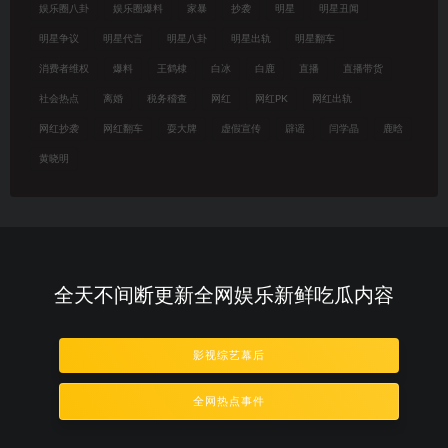
娱乐圈八卦
娱乐圈爆料
家暴
抄袭
明星
明星丑闻
明星争议
明星代言
明星八卦
明星出轨
明星翻车
消费者维权
爆料
王鹤棣
白冰
白鹿
直播
直播带货
社会热点
离婚
税务稽查
网红
网红PK
网红出轨
网红抄袭
网红翻车
耍大牌
虚假宣传
辟谣
闫学晶
鹿晗
黄晓明
全天不间断更新全网娱乐新鲜吃瓜内容
影视综艺幕后
全网热点事件