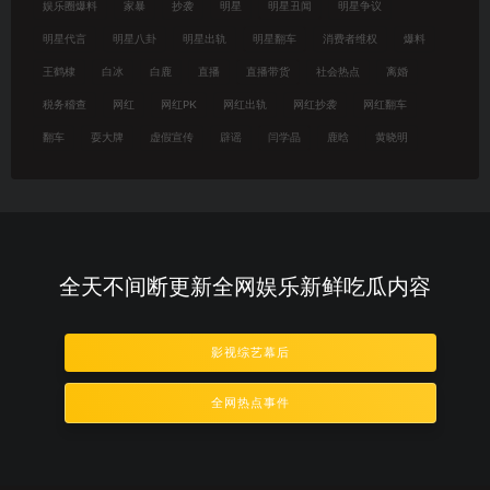
娱乐圈爆料
家暴
抄袭
明星
明星丑闻
明星争议
明星代言
明星八卦
明星出轨
明星翻车
消费者维权
爆料
王鹤棣
白冰
白鹿
直播
直播带货
社会热点
离婚
税务稽查
网红
网红PK
网红出轨
网红抄袭
网红翻车
翻车
耍大牌
虚假宣传
辟谣
闫学晶
鹿晗
黄晓明
全天不间断更新全网娱乐新鲜吃瓜内容
影视综艺幕后
全网热点事件