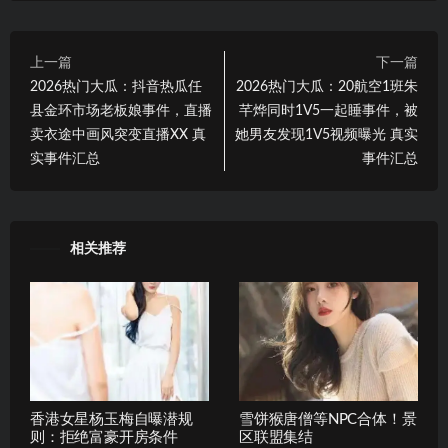
上一篇
下一篇
2026热门大瓜：抖音热瓜任
2026热门大瓜：20航空1班朱
县金环市场老板娘事件，直播
芊烨同时1V5一起睡事件，被
卖衣途中画风突变直播XX 真
她男友发现1V5视频曝光 真实
实事件汇总
事件汇总
相关推荐
香港女星杨玉梅自曝潜规
雪饼猴唐僧等NPC合体！景
则：拒绝富豪开房条件
区联盟集结