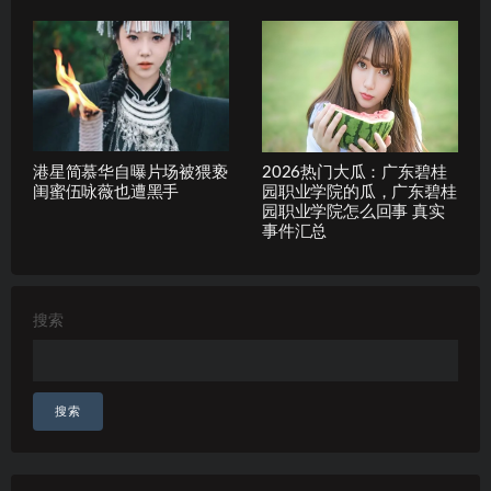
港星简慕华自曝片场被猥亵
2026热门大瓜：广东碧桂
闺蜜伍咏薇也遭黑手
园职业学院的瓜，广东碧桂
园职业学院怎么回事 真实
事件汇总
搜索
搜索