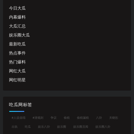
今日大瓜
内幕爆料
大瓜汇总
娱乐圈大瓜
最新吃瓜
热点事件
热门爆料
网红大瓜
网红明星
吃瓜网标签
#人设崩塌
#潜规则
争议
偷税
偷税漏税
八卦
关晓彤
出轨
吃瓜
娱乐八卦
娱乐圈
娱乐圈丑闻
娱乐圈八卦