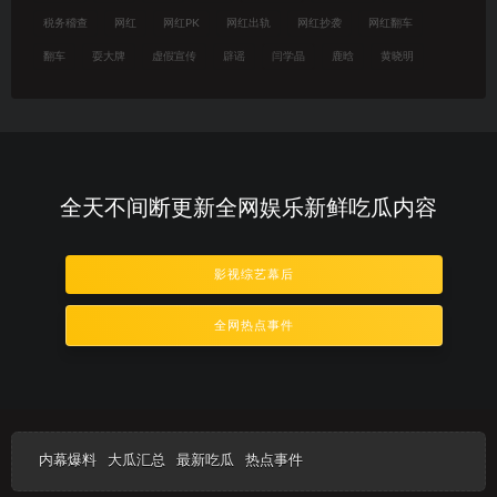
税务稽查
网红
网红PK
网红出轨
网红抄袭
网红翻车
翻车
耍大牌
虚假宣传
辟谣
闫学晶
鹿晗
黄晓明
全天不间断更新全网娱乐新鲜吃瓜内容
影视综艺幕后
全网热点事件
内幕爆料
大瓜汇总
最新吃瓜
热点事件