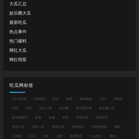
大瓜汇总
娱乐圈大瓜
最新吃瓜
热点事件
热门爆料
网红大瓜
网红明星
吃瓜网标签
#人设崩塌
#潜规则
争议
偷税
偷税漏税
八卦
关晓彤
出轨
吃瓜
娱乐八卦
娱乐圈
娱乐圈丑闻
娱乐圈八卦
娱乐圈爆料
家暴
抄袭
明星
明星丑闻
明星争议
明星代言
明星八卦
明星出轨
明星翻车
消费者维权
爆料
王鹤棣
白冰
白鹿
直播
直播带货
社会热点
离婚