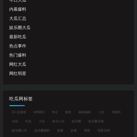
今日大瓜
内幕爆料
大瓜汇总
娱乐圈大瓜
最新吃瓜
热点事件
热门爆料
网红大瓜
网红明星
吃瓜网标签
#人设崩塌
#潜规则
争议
偷税
偷税漏税
八卦
关晓彤
出轨
吃瓜
大瓜
娱乐八卦
娱乐圈
娱乐圈丑闻
娱乐圈八卦
娱乐圈爆料
家暴
抄袭
明星
明星丑闻