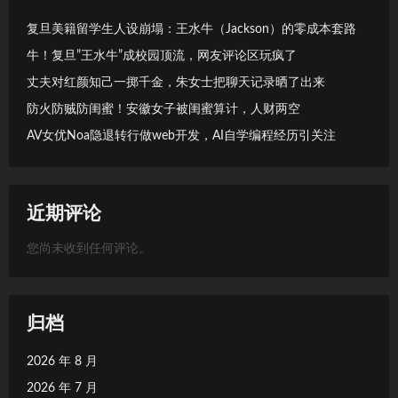
复旦美籍留学生人设崩塌：王水牛（Jackson）的零成本套路
牛！复旦”王水牛”成校园顶流，网友评论区玩疯了
丈夫对红颜知己一掷千金，朱女士把聊天记录晒了出来
防火防贼防闺蜜！安徽女子被闺蜜算计，人财两空
AV女优Noa隐退转行做web开发，AI自学编程经历引关注
近期评论
您尚未收到任何评论。
归档
2026 年 8 月
2026 年 7 月