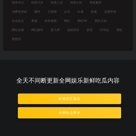
明星争议
明星代言
明星八卦
明星出轨
明星翻车
消费者维权
爆料
王鹤棣
白冰
白鹿
直播
直播带货
社会热点
离婚
税务稽查
网红
网红PK
网红出轨
网红抄袭
网红翻车
耍大牌
虚假宣传
辟谣
闫学晶
鹿晗
黄晓明
全天不间断更新全网娱乐新鲜吃瓜内容
影视综艺幕后
全网热点事件