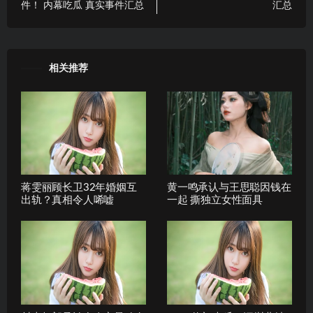
件！ 内幕吃瓜 真实事件汇总
汇总
相关推荐
蒋雯丽顾长卫32年婚姻互
黄一鸣承认与王思聪因钱在
出轨？真相令人唏嘘
一起 撕独立女性面具