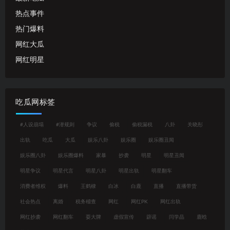
热点事件
热门爆料
网红大瓜
网红明星
吃瓜网标签
#人设崩塌
#潜规则
争议
偷税
偷税漏税
八卦
关晓彤
出轨
吃瓜
大瓜
娱乐八卦
娱乐圈
娱乐圈丑闻
娱乐圈八卦
娱乐圈爆料
家暴
抄袭
明星
明星丑闻
明星争议
明星代言
明星八卦
明星出轨
明星翻车
消费者维权
爆料
王鹤棣
白冰
白鹿
直播
直播带货
社会热点
离婚
税务稽查
网红
网红PK
网红出轨
网红抄袭
网红翻车
耍大牌
虚假宣传
辟谣
闫学晶
鹿晗