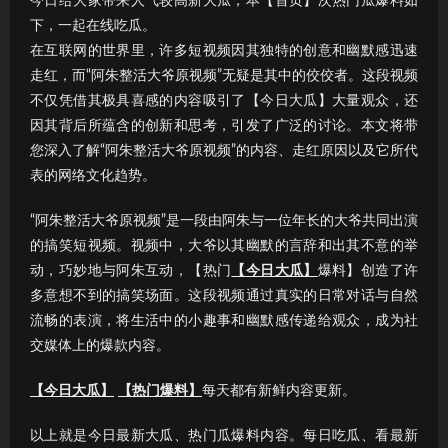
今日给大家带来人气较高新大瓜，本【首页】次热门瓜爆料如
下，一起在线吃瓜。
在互联网的世界里，许多短视频因其独特的创意和幽默感迅速
走红，而“阿朱整活大爷原视频”无疑是其中的佼佼者。这段视频
不仅凭借其极具喜感的内容吸引了【今日大瓜】大量观众，还
因其背后所蕴含的创新和思考，引发了广泛的讨论。本文将带
您深入了解“阿朱整活大爷原视频”的内容、走红原因以及它所代
表的网络文化趋势。
“阿朱整活大爷原视频”是一段由阿朱与一位年长的大爷共同出演
的搞笑短视频。视频中，大爷以其幽默的言辞和出其不意的举
动，巧妙地与阿朱互动，【热门
【今日大瓜】
爆料】创造了许
多意想不到的搞笑场面。这段视频通过真实的日常对话与自然
流畅的表演，将生活中的小趣事和幽默感传递给观众，成为社
交媒体上的爆款内容。
【今日大瓜】
【热门爆料】
每天都有新鲜内容更新。
以上就是今日最新大瓜、热门瓜爆料内容。每日吃瓜、看最新