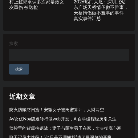
村上虹郎承认多次家暴致女
2026热门大瓜：深圳北站
友重伤 被送检
东广场天桥情侣做不雅事，
天桥情侣做不雅事的事件
真实事件汇总
搜索
搜索
近期文章
防火防贼防闺蜜！安徽女子被闺蜜算计，人财两空
AV女优Noa隐退转行做web开发，AI自学编程经历引关注
监控里的背叛拉锯战：妻子与陌生男子在家，丈夫彻底心寒
聊天记录太炸裂！”他只是不理解我”成了最讽刺的开脱