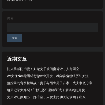
搜索
搜索
近期文章
防火防贼防闺蜜！安徽女子被闺蜜算计，人财两空
AV女优Noa隐退转行做web开发，AI自学编程经历引关注
监控里的背叛拉锯战：妻子与陌生男子在家，丈夫彻底心寒
聊天记录太炸裂！”他只是不理解我”成了最讽刺的开脱
丈夫对红颜知己一掷千金，朱女士把聊天记录晒了出来