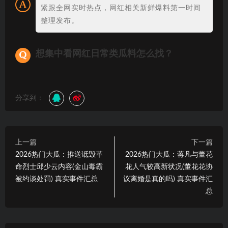
紧跟全网实时热点，网红相关新鲜爆料第一时间
整理发布。
想集中看网红日常类瓜料怎么找？
分享到：
上一篇
下一篇
2026热门大瓜：推送诋毁革
2026热门大瓜：蒋凡与董花
命烈士邱少云内容(金山毒霸
花人气较高新状况(董花花协
被约谈处罚) 真实事件汇总
议离婚是真的吗) 真实事件汇
总