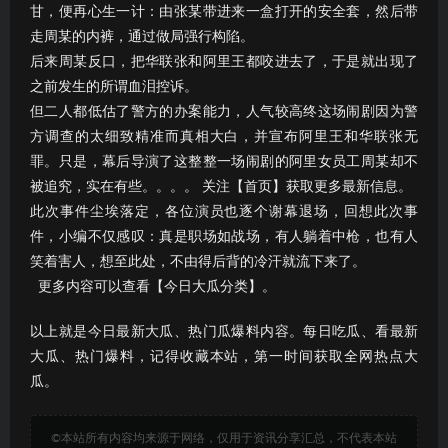
甘，便再心生一计：由张某带进来一盒打开的安全套，然后带
走周某的内裤，通过做局强行构陷。
后来周某反口，把华联张和阿里王都咬进去了，于是就出现了
之前发生的所谓血泪控诉。
但二人都低估了警方的办案能力，人气较高终这场闹剧因为警
方调查的太细致精准而真相大白，并宣布阿里王和华联张无
罪。只是，幕后导演了这整整一场闹剧的阿里女员工周某却不
被追究，实在有些。。。。 关注【首页】获取更多最新信息。
此次事件尘埃落定，各位演员也逐个谢幕退场，回想此次事
件，小编不仅感叹：真是职场如战场，有人躺着中枪，也有人
笑着害人，想至此处，不由得后背的冷汗就流下来了。
更多内容可以查看【今日大瓜分类】。
以上就是今日最新大瓜、热门瓜爆料内容。每日吃瓜、看最新
大瓜、热门爆料，记得收藏本站，第一时间获取全网热点大
瓜。
©本站所有内容均来源于网络，仅用于资讯分享汇总，不代表本站