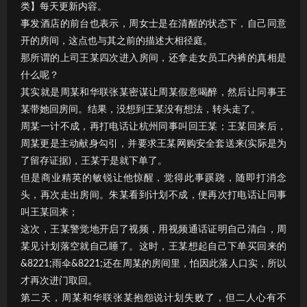
类】每天更新内容。
事发酒店的前台也表示，周女士是在清醒的状态下，自己同意
开的房间，这点也与其之前的描述大相径庭。
那所谓的上司王某四次进入房间，还拿走女员工内裤的真相是
什么呢？
其实就是周某和华联张某密谋让周某假意喝醉，然后让同事王
某带她回房间。结果，没想到王某没有想法，转头走了。
周某一计不成，再打电话让杭州同事叫回王某；王某回来后，
周某更是主动献身勾引，并要求王某网购安全套送来(实际是为
了留存证据)，王某于是就下单了。
但是商业精英的敏锐让他惊醒，觉得此事蹊跷，随即打消念
头，再次走出房间。朱某看到计划不成，便再次打电话让同事
叫王某回来；
这次，王某警觉地开启了视频，用视频通话证明自己清白，周
某见计划落空就自己睡了。这时，王某想起自己下单买回来的
&8221;雨伞&8221;还在周某的房间里，怕因此落人口实，所以
才再次进门取回。
第二天，周某和华联张某抱怨说计划失败了，但二人心有不