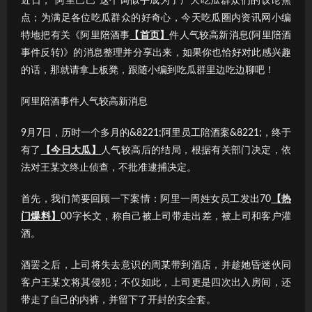
近日，“阿里巴巴”这个词似乎成为了广大吃瓜群众们的议论焦
点；为满足各位吃瓜群众的好奇心，今天吃瓜圈内资讯网小编
特地把有关《阿里陪酒事
【首页】
件人气较高新消息(阿里陪酒
事件反转)》的消息整理并分享出来，如果你也恰好对此感兴趣
的话，那就请拿上板凳，跟随小编到吃瓜群里边吃边聊吧！
阿里陪酒事件人气较高新消息
9月7日，历时一个多月的&8221;阿里员工陪酒案&8221;，终于
有了
【今日大瓜】
人气较高后的结局，根据有关部门决定，依
法对王某文终止侦查，不批准逮捕决定。
首先，我们简要回顾一下案情：阿里一周姓女员工发出70
【热
门爆料】
00字长文，称自己被上司带走出差，被上司和客户灌
酒。
酒罢之后，上司将失去意识的周某带到酒店，并趁她昏迷伙同
客户王某文将其侵犯；不仅如此，上司更是四次出入房间，还
带走了自己的内裤，并留下了开封的安全套。