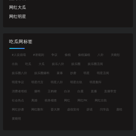
网红大瓜
网红明星
吃瓜网标签
#人设崩塌
#潜规则
争议
偷税
偷税漏税
八卦
关晓彤
出轨
吃瓜
大瓜
娱乐八卦
娱乐圈
娱乐圈丑闻
娱乐圈八卦
娱乐圈爆料
家暴
抄袭
明星
明星丑闻
明星争议
明星代言
明星八卦
明星出轨
明星翻车
消费者维权
爆料
王鹤棣
白冰
白鹿
直播
直播带货
社会热点
离婚
税务稽查
网红
网红PK
网红出轨
网红抄袭
网红翻车
耍大牌
虚假宣传
辟谣
闫学晶
鹿晗
黄晓明