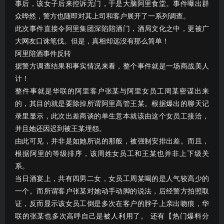
事后，该女子后来控诉无门，于是大脑阿里食堂。事件曝出群
众哗然，警方也随即对其上司和客户展开了一系列调查。
此次事件直接令阿里集团深陷陪酒门，酒局文化之中，更被广
大网友口诛笔伐。但是，真相却远没有那么简单！
阿里陪酒事件反转
据警方调查结果和事实情况来看，整个事件就是一场商战美人
计！
整件事就是华联的阿里客户张某与阿里女员工周某密谋出来
的，其目的就是要除掉所谓阿里高管王某。根据爆出的聊天记
录里显示，此次出差商谈的单生意本就该由这个女员工接洽，
并且她还因迟到被王某埋怨。
由此可见，并非是如她所说的那般，被强制安排出差。而且，
根据阿里的等级排序，该周姓女员工和王某也并非上下级关
系。
当日酒宴上，共有四男二女，女员工周某喝的是人气较高少的
一个。而所谓客户张某对她动手动脚的说法，后经警方拍照取
证，反而显示该女员工倒是多次在客户的脖子上亲出吻痕，华
联的张某也多次高呼自己是被人利用了。 还有【热门爆料分