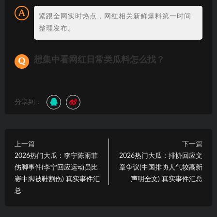
紧跟全网实时热点，网红相关新鲜爆料第一时间
整理发布。
想集中看网红日常类瓜料怎么找？
分享到：
上一篇
下一篇
2026热门大瓜：李宁陈雨菲
2026热门大瓜：排协回应文
伤脚事件(李宁回应运动员比
章争议(中国排协人气较高新
赛中脚被鞋割伤) 真实事件汇
声明全文) 真实事件汇总
总