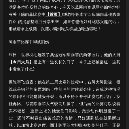
近日，“李宁”这个词似乎成为了广大吃瓜群众们的议论焦点；为
满足各位吃瓜群众的好奇心，今天吃瓜圈内资讯网小编特地把
有关《陈雨菲比赛中
【首页】
脚被割伤(李宁回应陈雨菲伤脚事
件)》的消息整理并分享出来，如果你也恰好对此感兴趣的话，
那就请拿上板凳，跟随小编到吃瓜群里边吃边聊吧！
陈雨菲比赛中脚被割伤
昨日，世界羽毛连发了奥运冠军陈雨菲的两张照片，他的大拇
【今日大瓜】
指上有一道长长的口子，袜子上还被染红，这其
中发生了什么?
据陈宇飞透露：他在第二局比赛的过程中，右脚大脚趾被一根
线或是钢丝的东西划伤，往前冲的时候就会疼；造成这种情况
的原因很可能是鞋头开裂，所以不得不暂停比赛包扎治疗，换
鞋再比。尽管陈雨菲人气较高后赢了，但后面的比赛可以说着
实不轻松，重新上场的她受伤口影响，跑步动作明显慢了一
些，还时不时露出痛苦难忍的表情，只好遇到机会就果断出
球，以加快比赛速度。而让陈雨菲大脚趾被划伤的鞋子，正是