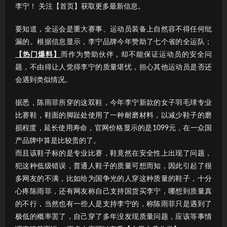
李宁！ 关注【首页】获取更多最新信息。
要知道，全运会是重大赛事、运动员装备上自然容不得任何纰
漏的。根据信息显示，李宁品牌今年赞助了七个省的全运队；
【热门爆料】
而作为赞助伙伴，却不能保证运动员的安全问
题，不由得让人觉得李宁的质量堪忧，担心其他运动员是否还
会遇到类似情况。
据悉，陈雨菲所穿的这双鞋，今年李宁新款的女子羽毛球专业
比赛鞋，鞋面的脚趾处使用了一种耐磨材料，以减少鞋子的磨
损程度，延长使用寿命，官网价格显示的是1099元，在一众国
产品牌中算是比较贵的了。
而且该鞋子标的是专业比赛，鞋竟然在安全性上出现了问题，
犯这种低级错误，普通人鞋子的质量可想而知，因此引起了很
多网友的不满，比如给为国争光的人穿这种质量的鞋子，十分
心疼陈雨菲，还有网友称自己支持国货买李宁，哪想到质量真
的不行，当然也有一些人是支持李宁的，称陈雨菲只是遇到了
极低的概率罢了，自己穿了多年没发现质量问题，应该等事情