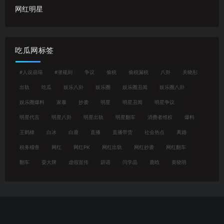
网红明星
吃瓜网标签
#人设崩塌
#潜规则
争议
偷税
偷税漏税
八卦
关晓彤
出轨
吃瓜
娱乐八卦
娱乐圈
娱乐圈丑闻
娱乐圈八卦
娱乐圈爆料
家暴
抄袭
明星
明星丑闻
明星争议
明星代言
明星八卦
明星出轨
明星翻车
消费者维权
爆料
王鹤棣
白冰
白鹿
直播
直播带货
社会热点
离婚
税务稽查
网红
网红PK
网红出轨
网红抄袭
网红翻车
翻车
耍大牌
虚假宣传
辟谣
闫学晶
鹿晗
黄晓明