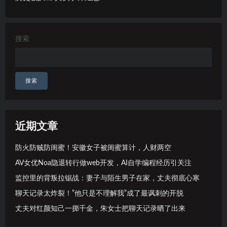
搜索
搜索
近期文章
防火防贼防闺蜜！安徽女子被闺蜜算计，人财两空
AV女优Noa隐退转行做web开发，AI自学编程经历引关注
监控里的背叛拉锯战：妻子与陌生男子在家，丈夫彻底心寒
聊天记录太炸裂！”他只是不理解我”成了最讽刺的开脱
丈夫对红颜知己一掷千金，朱女士把聊天记录晒了出来