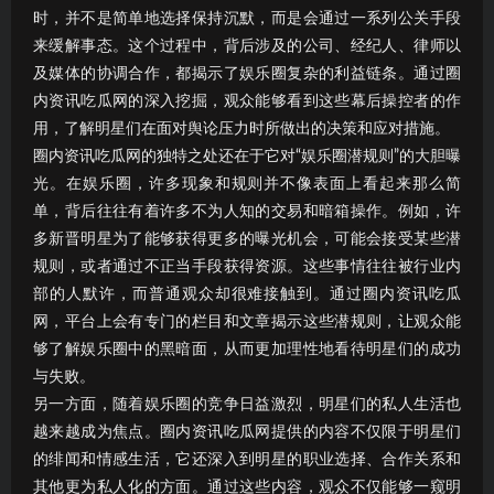
时，并不是简单地选择保持沉默，而是会通过一系列公关手段
来缓解事态。这个过程中，背后涉及的公司、经纪人、律师以
及媒体的协调合作，都揭示了娱乐圈复杂的利益链条。通过圈
内资讯吃瓜网的深入挖掘，观众能够看到这些幕后操控者的作
用，了解明星们在面对舆论压力时所做出的决策和应对措施。
圈内资讯吃瓜网的独特之处还在于它对“娱乐圈潜规则”的大胆曝
光。在娱乐圈，许多现象和规则并不像表面上看起来那么简
单，背后往往有着许多不为人知的交易和暗箱操作。例如，许
多新晋明星为了能够获得更多的曝光机会，可能会接受某些潜
规则，或者通过不正当手段获得资源。这些事情往往被行业内
部的人默许，而普通观众却很难接触到。通过圈内资讯吃瓜
网，平台上会有专门的栏目和文章揭示这些潜规则，让观众能
够了解娱乐圈中的黑暗面，从而更加理性地看待明星们的成功
与失败。
另一方面，随着娱乐圈的竞争日益激烈，明星们的私人生活也
越来越成为焦点。圈内资讯吃瓜网提供的内容不仅限于明星们
的绯闻和情感生活，它还深入到明星的职业选择、合作关系和
其他更为私人化的方面。通过这些内容，观众不仅能够一窥明