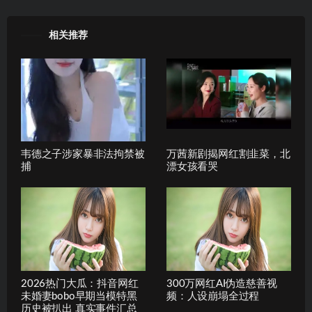
相关推荐
韦德之子涉家暴非法拘禁被
万茜新剧揭网红割韭菜，北
捕
漂女孩看哭
2026热门大瓜：抖音网红
300万网红AI伪造慈善视
未婚妻bobo早期当模特黑
频：人设崩塌全过程
历史被扒出 真实事件汇总