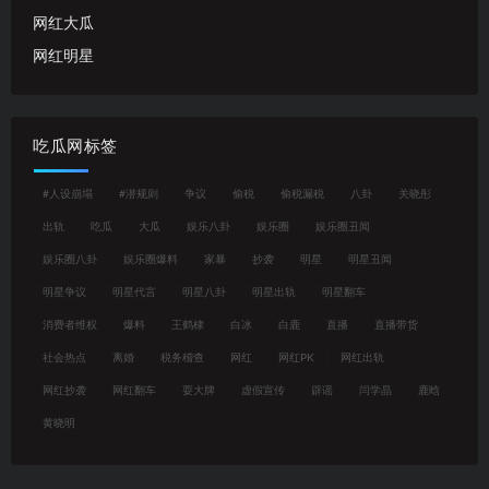
网红大瓜
网红明星
吃瓜网标签
#人设崩塌
#潜规则
争议
偷税
偷税漏税
八卦
关晓彤
出轨
吃瓜
大瓜
娱乐八卦
娱乐圈
娱乐圈丑闻
娱乐圈八卦
娱乐圈爆料
家暴
抄袭
明星
明星丑闻
明星争议
明星代言
明星八卦
明星出轨
明星翻车
消费者维权
爆料
王鹤棣
白冰
白鹿
直播
直播带货
社会热点
离婚
税务稽查
网红
网红PK
网红出轨
网红抄袭
网红翻车
耍大牌
虚假宣传
辟谣
闫学晶
鹿晗
黄晓明