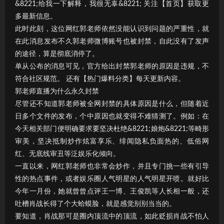
&8221;给我一下解释，我很无辜&8221; 关注【首页】获取更
多最新信息。
此时此刻，这位网红郭老师依然没能认识到问题的严重性，就
在此消息发布不久郭老师微博账号也被封禁，自此没有了发声
的途径，算是彻底消停了。
单从公布的消息可见，官方给出封禁郭老师的原因是违规，不
符合社区规范。 还有【热门爆料分类】每天更新内容。
郭老师直播为什么永久封禁
尽管还不知道郭老师被全网封禁的具体原因是什么，但随着近
日多个文件的发布，个中原因也就变得不难猜测了。例如：在
今天相关部门便明确要求要坚决杜绝&8221;娘炮&8221;等畸形
审美，坚决抵制炒作炫富享乐、绯闻隐私负面热的、低俗网
红、无底线审丑等泛娱乐化倾向。
一直以来，网红郭老师也非常会炒作，并且专门挑一些有引导
性的热点事件，或者娱乐圈人气明星的人气明星开喷。就好比
今年一月份，她就曾曾点评王一博、王俊凯等人长相一般，还
吐槽肖战长得了个大蛤蟆脸，就是感觉别别当当的。
要知道，肖战那可是圈内顶流中的顶流，如此贬损肖战不怕人