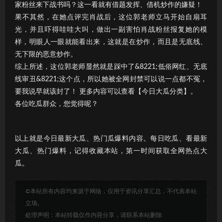
家粉丝来下战书吗？这一看就有借题发挥、借机炒作的嫌疑！
果不其然，在她点评完肖战后，这位郭老师立马开始自扇耳
光，并且吓得哇哇大叫，做出一副害怕肖战粉丝报复她的模
样，明眼人一眼就能看出来，这就是在炒作，而且是无底线、
无下限的恶意炒作。
综上所述，这位郭老师显然就是踩中了&8221;低俗网红、无底
线审丑&8221;这个点，所以她被全网封禁可以说一点都不冤，
要我说早就该封了！ 更多内容可以查看【今日大瓜分类】。
各位吃瓜群众，您觉得呢？
以上就是今日最新大瓜、热门瓜爆料内容。每日吃瓜、看最新
大瓜、热门爆料，记得收藏本站，第一时间获取全网热点大
瓜。
©本站所有内容均来源于网络，仅用于资讯分享汇总，不代表本站
立场。
处理声明：本站转载仅作内容分享，请联系本站删除