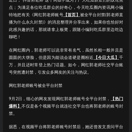
近日，“抖音郭老师”这个词似乎成为了广大吃瓜群众们的议论焦
点；为满足各位吃瓜群众的好奇心，今天吃瓜圈内资讯网小编
特地把有关《网红郭老师账号
【首页】
被全平台封禁(郭老师直
播为什么永久封禁)》的消息整理并分享出来，如果你也恰好对
此感兴趣的话，那就请拿上板凳，跟随小编到吃瓜群里边吃边
聊吧！
在网红圈内，郭老师可以说非常有名气，虽然长相一般并且是
圆圆的大饼脸，但是因为能说会道硬是圈粉近
【今日大瓜】
千
万，并且还时常登上热门话题。如今，网红郭老师社交平台账
号突然遭封禁，引发众多网友的关注与热议。
网红郭老师账号被全平台封禁
9月2日，细心的网友发现网红郭老师账号全平台封禁，
【热门
爆料】
不仅是各个视频平台就连社交平台也将郭老师的账号封
禁。
据悉，在视频平台将郭老师账号封禁后，她还曾发文质问平台