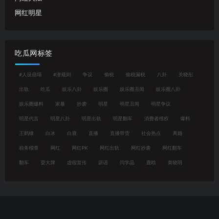
网红明星
吃瓜网标签
#人设崩塌
#潜规则
争议
偷税
偷税漏税
八卦
关晓彤
出轨
吃瓜
娱乐八卦
娱乐圈
娱乐圈丑闻
娱乐圈八卦
娱乐圈爆料
家暴
抄袭
明星
明星丑闻
明星争议
明星代言
明星八卦
明星出轨
明星翻车
消费者维权
爆料
王鹤棣
白冰
白鹿
直播
直播带货
社会热点
离婚
税务稽查
网红
网红PK
网红出轨
网红抄袭
网红翻车
翻车
耍大牌
虚假宣传
辟谣
闫学晶
鹿晗
黄晓明