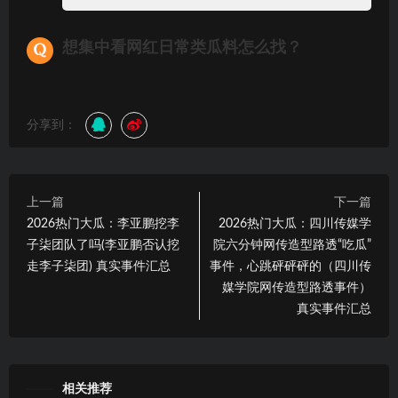
想集中看网红日常类瓜料怎么找？
分享到：
上一篇
下一篇
2026热门大瓜：李亚鹏挖李
2026热门大瓜：四川传媒学
子柒团队了吗(李亚鹏否认挖
院六分钟网传造型路透“吃瓜”
走李子柒团) 真实事件汇总
事件，心跳砰砰砰的（四川传
媒学院网传造型路透事件）
真实事件汇总
相关推荐