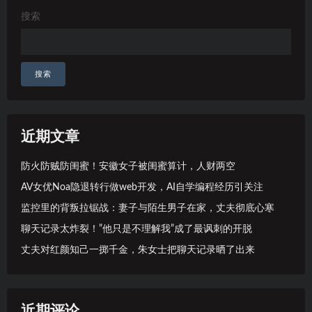
搜索
搜索
近期文章
防火防贼防闺蜜！安徽女子被闺蜜算计，人财两空
AV女优Noa隐退转行做web开发，AI自学编程经历引关注
监控里的背叛拉锯战：妻子与陌生男子在家，丈夫彻底心寒
聊天记录太炸裂！”他只是不理解我”成了最讽刺的开脱
丈夫对红颜知己一掷千金，朱女士把聊天记录晒了出来
近期评论