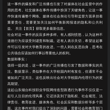
这一事件的爆发和广泛传播也引发了对媒体在社会监督中的作
用的思考。社交媒体在事件传播中扮演了关键角色，让这一事
件快速传遍整个网络。媒体在社会舆论引导和监督方面承担着
重要责任，需要更加关注如何平衡新闻报道的隐私和公共利
益。 关注【首页】获取更多最新信息。
社会对这一事件的反应多种多样。有人感到愤怒，认为这种不
道德行为应该受到谴责和制裁。还有人表示关切，希望这起事
件可以引发对大学教育的改进。一些人则在反思自身，思考在
公共场合应该如何行事以尊重他人的权利。
数据和事实：
值得一提的是，这一事件的广泛传播也引发了数据和事实的关
注。数据显示，类似事件在大学校园内时有发生，但通常不会
被如此广泛关注。这也反映出社会对大学校园内伦理行为的更
高期望。
这起山东烟台科技职业学院网传造型路透行为事件不仅仅是一
起引人注目的伦理风暴，它还涉及到了隐私权、社会规范、法
律责任、教育改进、媒体角色、社会反应和数据分析等多个层
面。这次事件对我们提出了深刻的问题，需要社会和教育部门