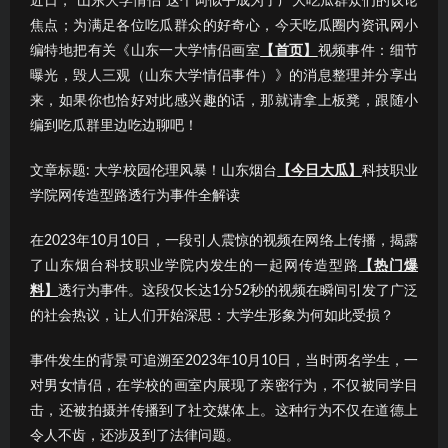
近日，“山东大学情侣”这个词似乎成为了广大吃瓜群众们的议论
焦点；为满足各位吃瓜群众的好奇心，今天吃瓜圈内资讯网小
编特地把有关《山东一大学情侣画室
【首页】
视频事件：细节
曝光，毁人三观（山东大学情侣事件）》的消息整理并分享出
来，如果你也恰好对此感兴趣的话，那就请拿上板凳，跟随小
编到吃瓜群里边吃边聊吧！
文章标题: 大学校园伦理风暴！山东烟台
【今日大瓜】
科技职业
学院网传造型路透行为事件全解读
在2023年10月10日，一段引人震惊的视频在网络上传播，揭露
了山东烟台科技职业学院内发生的一起网传造型路
【热门爆
料】
透行为事件。这段仅长达1分52秒的视频在瞬间引发了广泛
的社会热议，让人们开始深思：大学生形象为何如此受损？
事件发生的背景可追溯至2023年10月10日，当时两名学生，一
对男女情侣，在学校的画室内展现了亲密行为，不仅被同学目
击，还被拍摄并传播到了社交媒体上。这种行为不仅在道德上
令人不齿，还涉及到了法律问题。