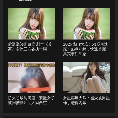
蒙淇淇怒撕白鹿 剧本《莫
2026热门大瓜：51瓜闻速
离》争议三方各执一词
报：热点八卦，快速掌握！
真实事件汇总
防火防贼防闺蜜！安徽女子
女星再曝大瓜：当众被男星
被闺蜜算计，人财两空
伸手进裤内幕