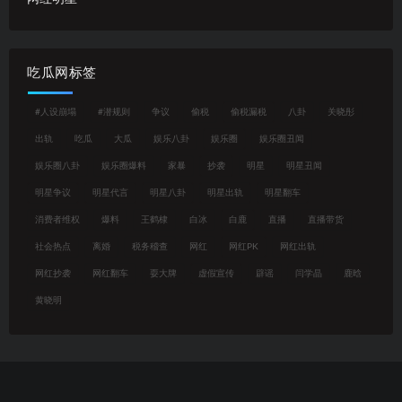
吃瓜网标签
#人设崩塌
#潜规则
争议
偷税
偷税漏税
八卦
关晓彤
出轨
吃瓜
大瓜
娱乐八卦
娱乐圈
娱乐圈丑闻
娱乐圈八卦
娱乐圈爆料
家暴
抄袭
明星
明星丑闻
明星争议
明星代言
明星八卦
明星出轨
明星翻车
消费者维权
爆料
王鹤棣
白冰
白鹿
直播
直播带货
社会热点
离婚
税务稽查
网红
网红PK
网红出轨
网红抄袭
网红翻车
耍大牌
虚假宣传
辟谣
闫学晶
鹿晗
黄晓明