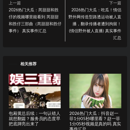
上一篇
下一篇
2026热门大瓜：芮甜甜和胜
2026热门大瓜：吃瓜！情侣
仔的视频哪里能看到 芮甜甜
野外网传造型路透运动被人直
和胜仔三部曲（芮甜甜和胜仔
播，翻录传播者遭到拘留！
事件） 真实事件汇总
(情侣野外被人直播) 真实事件
汇总
相关推荐
包厢黄总后续：一句认错人
2026热门大瓜：抖音赵一
就想翻篇？服务员的态度早
菲1分05秒哪里看？赵一菲
把底牌亮出来了
1分05秒视频是真的吗 真实
事件汇总