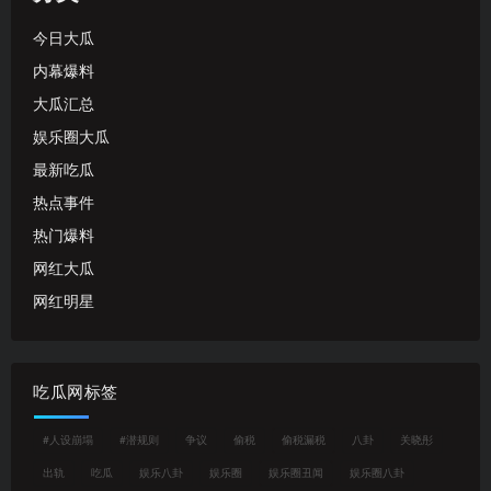
今日大瓜
内幕爆料
大瓜汇总
娱乐圈大瓜
最新吃瓜
热点事件
热门爆料
网红大瓜
网红明星
吃瓜网标签
#人设崩塌
#潜规则
争议
偷税
偷税漏税
八卦
关晓彤
出轨
吃瓜
娱乐八卦
娱乐圈
娱乐圈丑闻
娱乐圈八卦