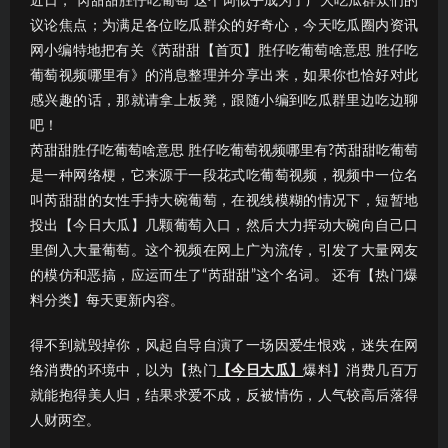
近日，“芮甜甜胜仔吃葡萄”这个词似乎成为了广大吃瓜群众们的
议论焦点；为满足各位吃瓜群众的好奇心，今天吃瓜圈内资讯
网小编特地把有关《芮甜甜【首页】胜仔吃葡萄啥意思 胜仔吃
葡萄视频哪里有》的消息整理并分享出来，如果你也恰好对此
感兴趣的话，那就请拿上板凳，跟随小编到吃瓜群里边吃边聊
吧！
芮甜甜胜仔吃葡萄啥意思 胜仔吃葡萄视频哪里有?芮甜甜吃葡萄
是一种网络梗，它来源于一段花式吃葡萄视频，视频中一位名
叫芮甜甜的女性手持大碗葡萄，在视线模糊的情况下，短暂地
投出【今日大瓜】几颗葡萄入口，然后大力挥动大碗向自己口
里倒入大量葡萄。这个视频在网上广为流传，引发了大量网友
的模仿和恶搞，应运而生了“芮甜甜”这个名词。 还有【热门爆
料分类】每天更新内容。
得不到就毁掉你，风起自导自演了一场因爱生恨戏，迷失在网
络消费的环境中，以为【热门
【今日大瓜】
爆料】消费几百万
就能抱得美人归，结果求爱不成，反被情伤，人气较高后落得
人财两空。