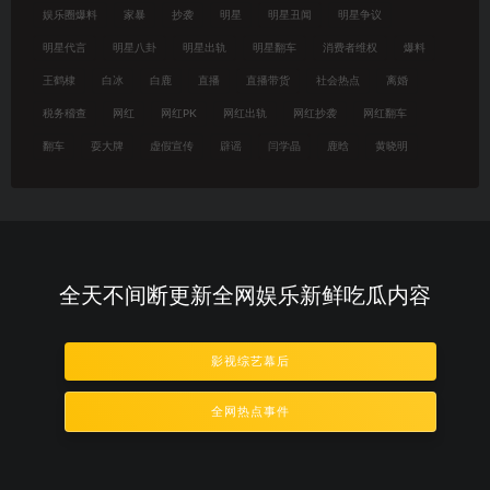
娱乐圈爆料
家暴
抄袭
明星
明星丑闻
明星争议
明星代言
明星八卦
明星出轨
明星翻车
消费者维权
爆料
王鹤棣
白冰
白鹿
直播
直播带货
社会热点
离婚
税务稽查
网红
网红PK
网红出轨
网红抄袭
网红翻车
翻车
耍大牌
虚假宣传
辟谣
闫学晶
鹿晗
黄晓明
全天不间断更新全网娱乐新鲜吃瓜内容
影视综艺幕后
全网热点事件