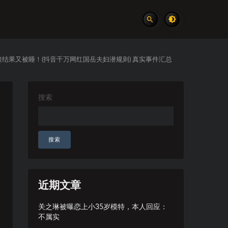
接结果又被睡！(抖音千万网红国岳夫妇潜规则) 真实事件汇总
搜索
搜索
近期文章
关之琳被曝恋上小35岁模特，本人回应：
不属实