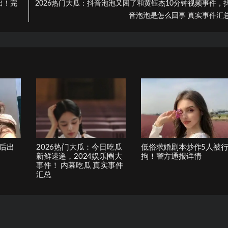
出！完
2026热门大瓜：抖音泡泡又困了和黄钰杰10分钟视频事件，
音泡泡是怎么回事 真实事件汇
后出
2026热门大瓜：今日吃瓜
低俗求婚剧本炒作5人被
新鲜速递，2024娱乐圈大
拘！警方通报详情
事件！ 内幕吃瓜 真实事件
汇总