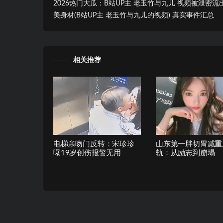
2026热门大瓜：B站UP主 老玉竹与九儿 视频被泄密流
美身材(B站UP主 老玉竹与九儿的视频) 真实事件汇总
相关推荐
电梯亲吻门反转：宋珍珍
山东第一胖切胃减重
曝19岁创伤报警无用
轨：从励志到崩塌