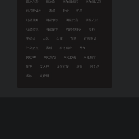
娱乐八卦
娱乐圈
娱乐圈丑闻
娱乐圈八卦
娱乐圈爆料
家暴
抄袭
明星
明星丑闻
明星争议
明星代言
明星八卦
明星出轨
明星翻车
消费者维权
爆料
王鹤棣
白冰
白鹿
直播
直播带货
社会热点
离婚
税务稽查
网红
网红PK
网红出轨
网红抄袭
网红翻车
翻车
耍大牌
虚假宣传
辟谣
闫学晶
鹿晗
黄晓明