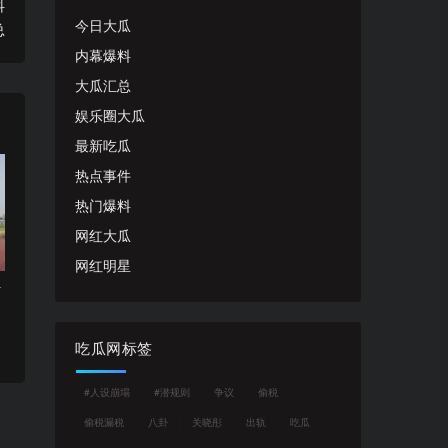
抖
今日大瓜
总
内幕爆料
大瓜汇总
娱乐圈大瓜
最新吃瓜
热点事件
热门爆料
网红大瓜
网红明星
行
吃瓜网标签
#人设崩塌
#潜规则
争议
偷税
偷税漏税
八卦
关晓彤
出轨
吃瓜