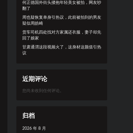
何正德国外街头搂抱年轻美女被拍，网友吵
翻了
周也疑恢复单身引热议，此前被拍到的男友
疑似周皓崎
货车司机四处找对方家属还衣服，妻子却先
回了娘家
甘肃通渭这段视频火了，这身材这颜值引热
议
近期评论
您尚未收到任何评论。
归档
2026 年 8 月