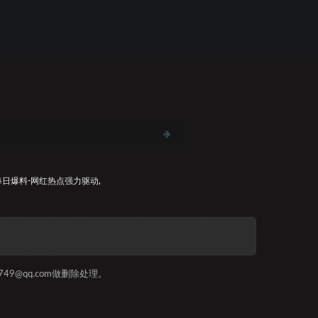
每日爆料-网红热点
强力驱动,
9@qq.com做删除处理。