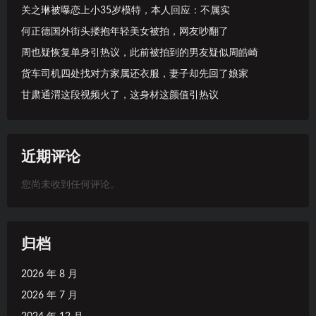
关之琳被曝恋上小35岁模特，本人回应：不属实
何正德国外街头搂抱年轻美女被拍，网友吵翻了
周也疑恢复单身引热议，此前被拍到的男友疑似周皓崎
货车司机四处找对方家属还衣服，妻子却先回了娘家
甘肃通渭这段视频火了，这身材这颜值引热议
近期评论
您尚未收到任何评论。
归档
2026 年 8 月
2026 年 7 月