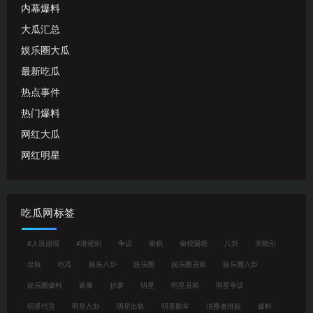
内幕爆料
大瓜汇总
娱乐圈大瓜
最新吃瓜
热点事件
热门爆料
网红大瓜
网红明星
吃瓜网标签
#人设崩塌
#潜规则
争议
偷税
偷税漏税
八卦
关晓彤
出轨
吃瓜
娱乐八卦
娱乐圈
娱乐圈丑闻
娱乐圈八卦
娱乐圈爆料
家暴
抄袭
明星
明星丑闻
明星争议
明星代言
明星八卦
明星出轨
明星翻车
消费者维权
爆料