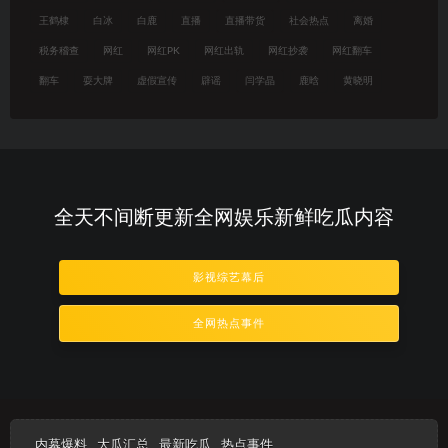
王鹤棣
白冰
白鹿
直播
直播带货
社会热点
离婚
税务稽查
网红
网红PK
网红出轨
网红抄袭
网红翻车
翻车
耍大牌
虚假宣传
辟谣
闫学晶
鹿晗
黄晓明
全天不间断更新全网娱乐新鲜吃瓜内容
影视综艺幕后
全网热点事件
内幕爆料
大瓜汇总
最新吃瓜
热点事件