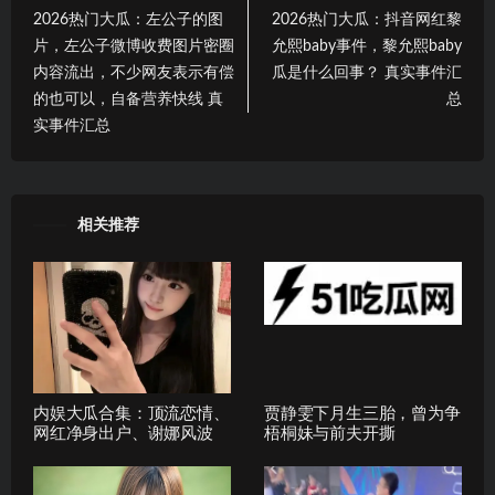
2026热门大瓜：左公子的图
2026热门大瓜：抖音网红黎
片，左公子微博收费图片密圈
允熙baby事件，黎允熙baby
内容流出，不少网友表示有偿
瓜是什么回事？ 真实事件汇
的也可以，自备营养快线 真
总
实事件汇总
相关推荐
内娱大瓜合集：顶流恋情、
贾静雯下月生三胎，曾为争
网红净身出户、谢娜风波
梧桐妹与前夫开撕