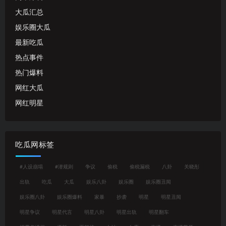
大瓜汇总
娱乐圈大瓜
最新吃瓜
热点事件
热门爆料
网红大瓜
网红明星
吃瓜网标签
#人设崩塌
#潜规则
争议
偷税
偷税漏税
八卦
关晓彤
出轨
吃瓜
大瓜
娱乐八卦
娱乐圈
娱乐圈丑闻
娱乐圈八卦
娱乐圈爆料
家暴
抄袭
明星
明星丑闻
明星争议
明星代言
明星八卦
明星出轨
明星翻车