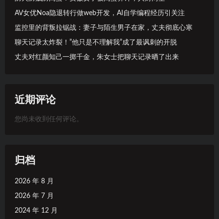
AV女优Noa隐退转行做web开发，AI自学编程经历引关注
监控里的背叛拉锯战：妻子与陌生男子在家，丈夫彻底心寒
聊天记录太炸裂！”他只是不理解我”成了最讽刺的开脱
丈夫对红颜知己一掷千金，朱女士把聊天记录晒了出来
近期评论
您尚未收到任何评论。
归档
2026 年 8 月
2026 年 7 月
2024 年 12 月