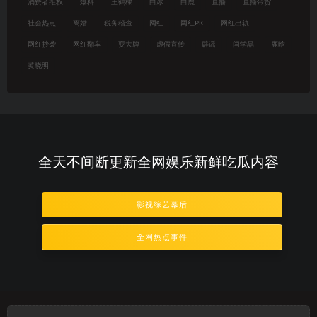
消费者维权
爆料
王鹤棣
白冰
白鹿
直播
直播带货
社会热点
离婚
税务稽查
网红
网红PK
网红出轨
网红抄袭
网红翻车
耍大牌
虚假宣传
辟谣
闫学晶
鹿晗
黄晓明
全天不间断更新全网娱乐新鲜吃瓜内容
影视综艺幕后
全网热点事件