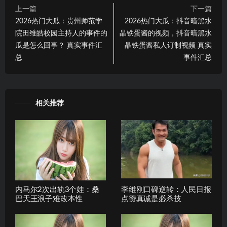
上一篇
下一篇
2026热门大瓜：贵州师范学
2026热门大瓜：抖音暗黑水
院田维皓校园主持人的事件的
晶铁蛋酱的视频，抖音暗黑水
瓜是怎么回事？ 真实事件汇
晶铁蛋酱私人订制视频 真实
总
事件汇总
相关推荐
内马尔2次出轨3个娃：桑
李维刚口碑逆转：人民日报
巴天王浪子难改本性
点赞真诚是必杀技