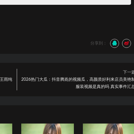
分享到：
下一
特王雨纯
2026热门大瓜：抖音腾嶤的视频瓜，高颜质好利来店员美艳
服装视频是真的吗 真实事件汇