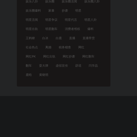
娱乐八卦
娱乐圈
娱乐圈丑闻
娱乐圈八卦
娱乐圈爆料
家暴
抄袭
明星
明星丑闻
明星争议
明星代言
明星八卦
明星出轨
明星翻车
消费者维权
爆料
王鹤棣
白冰
白鹿
直播
直播带货
社会热点
离婚
税务稽查
网红
网红PK
网红出轨
网红抄袭
网红翻车
翻车
耍大牌
虚假宣传
辟谣
闫学晶
鹿晗
黄晓明