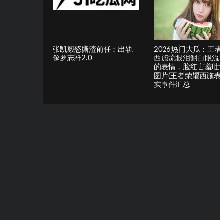
张凯毅怒撕渣前任：出轨
2026热门大瓜：王
像罗志祥2.0
西施流眼泪翻白眼流
的表情，脸红害羞吐
图片(王者荣耀西施表
实事件汇总