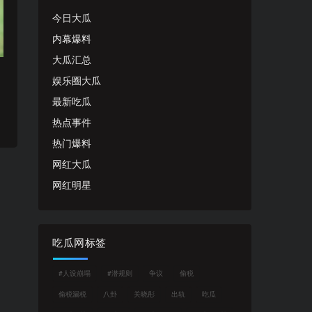
今日大瓜
内幕爆料
大瓜汇总
娱乐圈大瓜
最新吃瓜
热点事件
热门爆料
网红大瓜
网红明星
吃瓜网标签
#人设崩塌
#潜规则
争议
偷税
偷税漏税
八卦
关晓彤
出轨
吃瓜