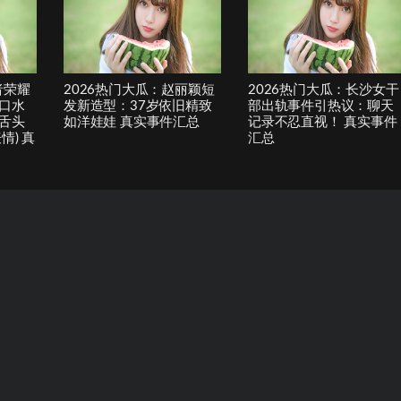
者荣耀
2026热门大瓜：赵丽颖短
2026热门大瓜：长沙女干
口水
发新造型：37岁依旧精致
部出轨事件引热议：聊天
舌头
如洋娃娃 真实事件汇总
记录不忍直视！ 真实事件
情) 真
汇总