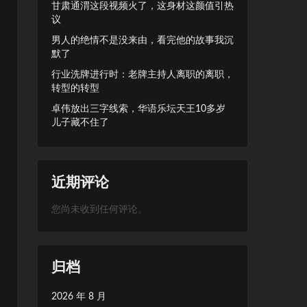
甘肃通渭这段视频火了，这身材这颜值引热
议
男人的绝情不是没来由，看完他的故事我沉
默了
行业洗牌进行时：老牌主持人离职的离职，
转型的转型
卓伟放出三字线索，华语乐坛天王10多岁
儿子藏不住了
近期评论
您尚未收到任何评论。
归档
2026 年 8 月