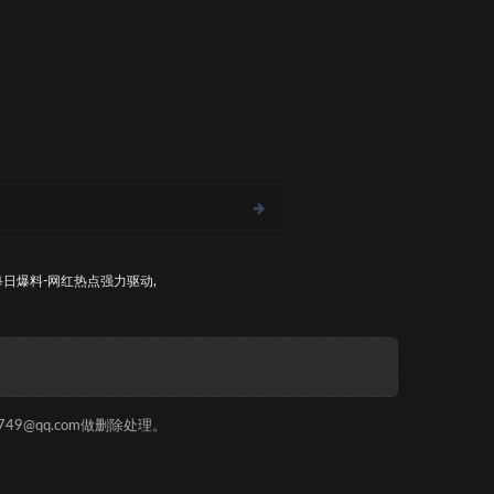
每日爆料-网红热点
强力驱动,
9@qq.com做删除处理。