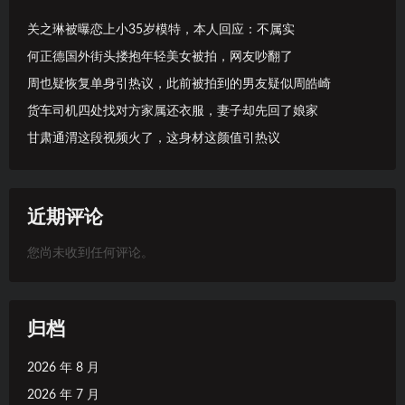
关之琳被曝恋上小35岁模特，本人回应：不属实
何正德国外街头搂抱年轻美女被拍，网友吵翻了
周也疑恢复单身引热议，此前被拍到的男友疑似周皓崎
货车司机四处找对方家属还衣服，妻子却先回了娘家
甘肃通渭这段视频火了，这身材这颜值引热议
近期评论
您尚未收到任何评论。
归档
2026 年 8 月
2026 年 7 月