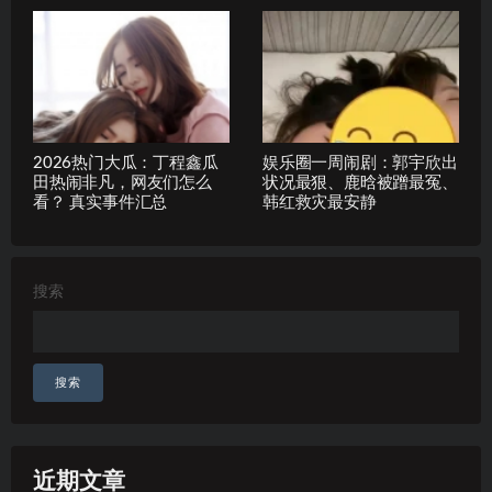
2026热门大瓜：丁程鑫瓜
娱乐圈一周闹剧：郭宇欣出
田热闹非凡，网友们怎么
状况最狠、鹿晗被蹭最冤、
看？ 真实事件汇总
韩红救灾最安静
搜索
搜索
近期文章