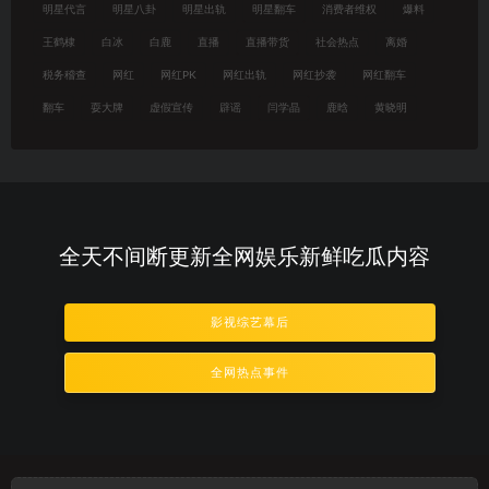
明星代言
明星八卦
明星出轨
明星翻车
消费者维权
爆料
王鹤棣
白冰
白鹿
直播
直播带货
社会热点
离婚
税务稽查
网红
网红PK
网红出轨
网红抄袭
网红翻车
翻车
耍大牌
虚假宣传
辟谣
闫学晶
鹿晗
黄晓明
全天不间断更新全网娱乐新鲜吃瓜内容
影视综艺幕后
全网热点事件