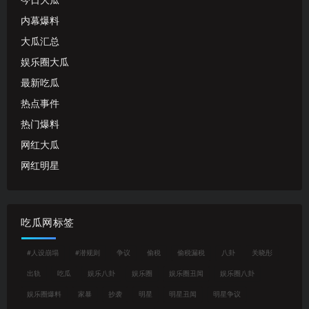
今日大瓜
内幕爆料
大瓜汇总
娱乐圈大瓜
最新吃瓜
热点事件
热门爆料
网红大瓜
网红明星
吃瓜网标签
#人设崩塌
#潜规则
争议
偷税
偷税漏税
八卦
关晓彤
出轨
吃瓜
娱乐八卦
娱乐圈
娱乐圈丑闻
娱乐圈八卦
娱乐圈爆料
家暴
抄袭
明星
明星丑闻
明星争议