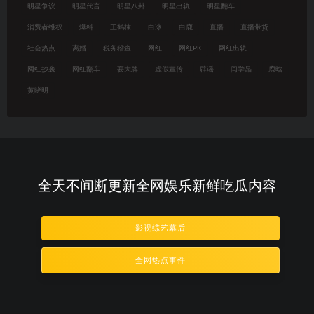
明星争议
明星代言
明星八卦
明星出轨
明星翻车
消费者维权
爆料
王鹤棣
白冰
白鹿
直播
直播带货
社会热点
离婚
税务稽查
网红
网红PK
网红出轨
网红抄袭
网红翻车
耍大牌
虚假宣传
辟谣
闫学晶
鹿晗
黄晓明
全天不间断更新全网娱乐新鲜吃瓜内容
影视综艺幕后
全网热点事件