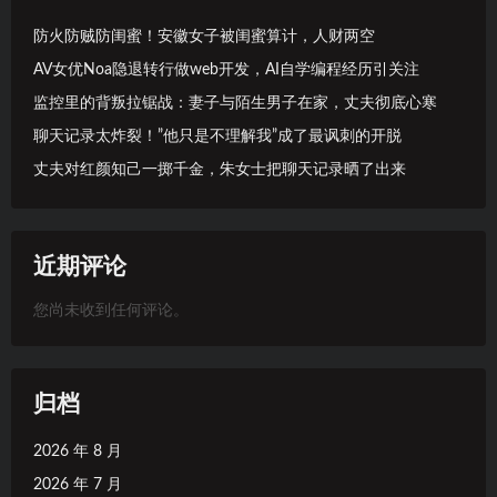
防火防贼防闺蜜！安徽女子被闺蜜算计，人财两空
AV女优Noa隐退转行做web开发，AI自学编程经历引关注
监控里的背叛拉锯战：妻子与陌生男子在家，丈夫彻底心寒
聊天记录太炸裂！”他只是不理解我”成了最讽刺的开脱
丈夫对红颜知己一掷千金，朱女士把聊天记录晒了出来
近期评论
您尚未收到任何评论。
归档
2026 年 8 月
2026 年 7 月