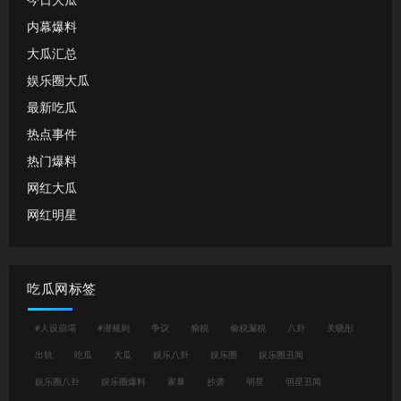
今日大瓜
内幕爆料
大瓜汇总
娱乐圈大瓜
最新吃瓜
热点事件
热门爆料
网红大瓜
网红明星
吃瓜网标签
#人设崩塌
#潜规则
争议
偷税
偷税漏税
八卦
关晓彤
出轨
吃瓜
大瓜
娱乐八卦
娱乐圈
娱乐圈丑闻
娱乐圈八卦
娱乐圈爆料
家暴
抄袭
明星
明星丑闻