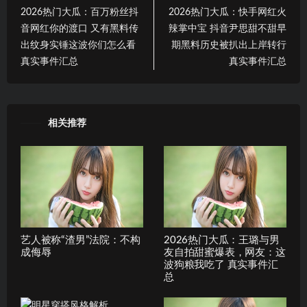
2026热门大瓜：百万粉丝抖
2026热门大瓜：快手网红火
音网红你的渡口 又有黑料传
辣掌中宝 抖音尹思甜不甜早
出纹身实锤这波你们怎么看
期黑料历史被扒出上岸转行
真实事件汇总
真实事件汇总
相关推荐
艺人被称“渣男”法院：不构
2026热门大瓜：王璐与男
成侮辱
友自拍甜蜜爆表，网友：这
波狗粮我吃了 真实事件汇
总