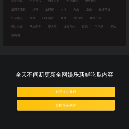
明星争议
明星代言
明星八卦
明星出轨
明星翻车
消费者维权
爆料
王鹤棣
白冰
白鹿
直播
直播带货
社会热点
离婚
税务稽查
网红
网红PK
网红出轨
网红抄袭
网红翻车
耍大牌
虚假宣传
辟谣
闫学晶
鹿晗
黄晓明
全天不间断更新全网娱乐新鲜吃瓜内容
影视综艺幕后
全网热点事件