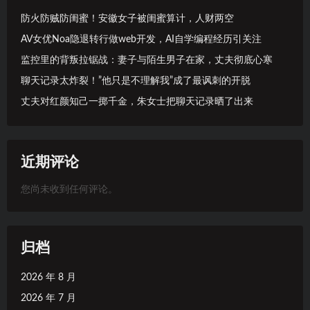
防火防贼防闺蜜！安徽女子被闺蜜算计，人财两空
AV女优Noa隐退转行做web开发，AI自学编程经历引关注
监控里的背叛拉锯战：妻子与陌生男子在家，丈夫彻底心寒
聊天记录太炸裂！”他只是不理解我”成了最讽刺的开脱
丈夫对红颜知己一掷千金，朱女士把聊天记录晒了出来
近期评论
您尚未收到任何评论。
归档
2026 年 8 月
2026 年 7 月