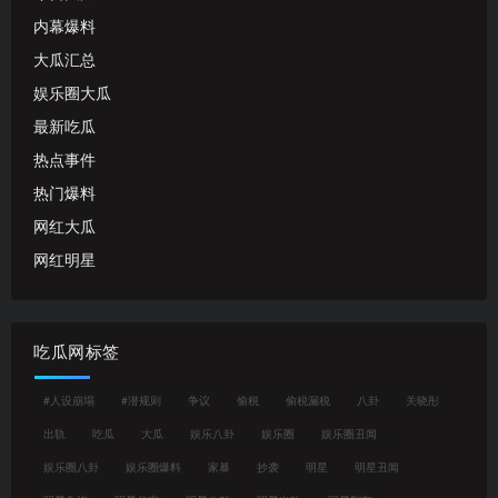
内幕爆料
大瓜汇总
娱乐圈大瓜
最新吃瓜
热点事件
热门爆料
网红大瓜
网红明星
吃瓜网标签
#人设崩塌
#潜规则
争议
偷税
偷税漏税
八卦
关晓彤
出轨
吃瓜
大瓜
娱乐八卦
娱乐圈
娱乐圈丑闻
娱乐圈八卦
娱乐圈爆料
家暴
抄袭
明星
明星丑闻