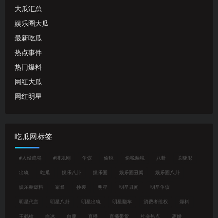
大瓜汇总
娱乐圈大瓜
最新吃瓜
热点事件
热门爆料
网红大瓜
网红明星
吃瓜网标签
#人设崩塌
#潜规则
争议
偷税
偷税漏税
八卦
关晓彤
出轨
吃瓜
娱乐八卦
娱乐圈
娱乐圈丑闻
娱乐圈八卦
娱乐圈爆料
家暴
抄袭
明星
明星丑闻
明星争议
明星代言
明星八卦
明星出轨
明星翻车
消费者维权
爆料
王鹤棣
白冰
白鹿
直播
直播带货
社会热点
离婚