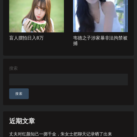
盲人摆拍日入8万
韦德之子涉家暴非法拘禁被
捕
搜索
搜索
近期文章
丈夫对红颜知己一掷千金，朱女士把聊天记录晒了出来