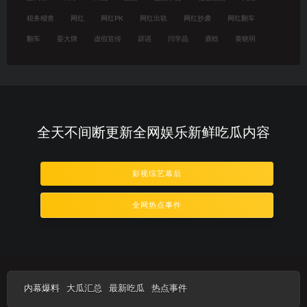
税务稽查
网红
网红PK
网红出轨
网红抄袭
网红翻车
翻车
耍大牌
虚假宣传
辟谣
闫学晶
鹿晗
黄晓明
全天不间断更新全网娱乐新鲜吃瓜内容
影视综艺幕后
全网热点事件
内幕爆料
大瓜汇总
最新吃瓜
热点事件